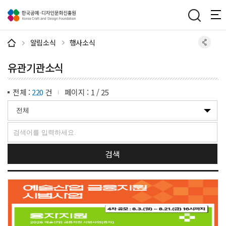
주메뉴 바로가기
본문 바로가기
하단 바로가기
알림소식
행사소식
유관기관소식
전체 :
220
건
페이지 :
1
/
25
검색