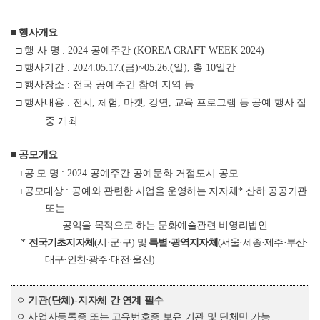
■ 행사개요
□ 행 사
명
: 2024 공예주간 (KOREA CRAFT WEEK 2024)
□ 행사기간
: 2024.05.17.(금)~05.26.(일), 총 10일간
□ 행사장소
: 전국 공예주간 참여 지역 등
□ 행사내용
:
전시, 체험, 마켓, 강연, 교육 프로그램 등 공예 행사 집
중 개최
■ 공모개요
□
공 모 명
: 2024 공예주간 공예문화 거점도시 공모
□
공모대상
:
공예와 관련한 사업을 운영하는 지자체
*
산하 공공기관
또는
공익을 목적으로 하는 문화예술관련 비영리법인
*
전국기초지자체
(
시
·
군
·
구
)
및
특별
·
광역지자체
(
서울
·
세종
·
제주
·
부산
·
대구
·
인천
·
광주
·
대전
·
울산
)
ㅇ
기관
(
단체
)-
지자체 간 연계 필수
ㅇ 사업자등록증 또는 고유번호증 보유 기관 및 단체만 가능