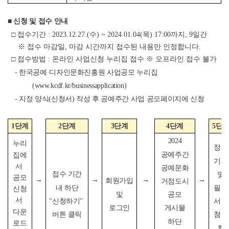
■ 신청 및 접수 안내
□ 접수기간 : 2023.12.27.(수) ~ 2024.01.04(목) 17:00까지, 9일간
※ 접수 마감일, 마감 시간까지 접수된 내용만 인정합니다.
□ 접수방법 : 온라인 사업신청 누리집 접수
※ 오프라인 접수 불가
- 한국공예·디자인문화진흥원 사업공모 누리집
(www.kcdf.kr/businessapplication)
- 지정 양식(신청서) 작성 후 공예주간 사업 공모페이지에 신청
1단계
2단계
3단계
4단계
5단
2024
누리
정보
공예주간
집에
기재
서
공예문화
접수 기간
및
공모
→
→
→
→
회원가입
거점도시
내 하단
필수
신청
및
공모
서
"신청하기"
서류
로그인
게시물
다운
버튼 클릭
첨부
하단
로드
후