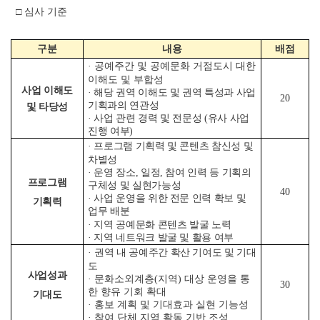
□ 심사 기준
구분
내용
배점
· 공예주간 및 공예문화 거점도시 대한
이해도 및 부합성
사업 이해도
· 해당 권역 이해도 및 권역 특성과 사업
20
기획과의 연관성
및 타당성
· 사업 관련 경력 및 전문성 (유사 사업
진행 여부)
· 프로그램 기획력 및 콘텐츠 참신성 및
차별성
· 운영 장소, 일정, 참여 인력 등 기획의
프로그램
구체성 및 실현가능성
40
· 사업 운영을 위한 전문 인력 확보 및
기획력
업무 배분
· 지역 공예문화 콘텐츠 발굴 노력
· 지역 네트워크 발굴 및 활용 여부
·
권역 내 공예주간 확산 기여도 및 기대
도
사업성과
· 문화소외계층(지역) 대상 운영을 통
30
한 향유 기회 확대
기대도
· 홍보 계획 및 기대효과 실현 기능성
· 참여 단체 지역 활동 기반 조성