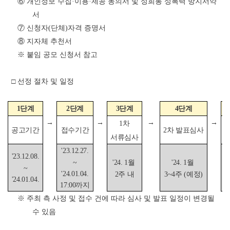
⑥ 개인정보 수집·이용·제공 동의서 및 성희롱 성폭력 방지서약
서
⑦ 신청자(단체)자격 증명서
⑧ 지자체 추천서
※ 붙임 공모 신청서 참고
□ 선정 절차 및 일정
1단계
2단계
3단계
4단계
→
→
→
→
1차
접수기간
공고기간
2차 발표심사
서류심사
'23.12.27.
'
'23.12.08.
~
'24. 1월
'24. 1월
~
'24.01.04.
2주 내
3~4주 (예정)
'24.01.04.
17:00까지
※ 주최 측 사정 및 접수 건에 따라 심사 및 발표 일정이 변경될
수 있음