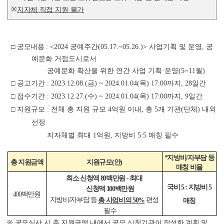
※
지자체 직접 지원 불가
□
공모내용
: <2024 공예주간(05.17.~05.26.)> 사업기획 및 운영, 공
예문화 거점도시로서
공예문화 확산을 위한 연간 사업 기획·운영(5~11월)
□ 공고기간 : 2023.12.08.(금) ~ 2024.01.04(목) 17:00까지, 28일간
□ 접수기간 : 2023.12.27.(수) ~ 2024.01.04(목) 17:00까지, 9일간
□ 지원규모 : 전체 총 지원 규모 4억원 이내,
총 5개 기관(단체) 내외
선정
지자체별 최대 1억원, 지방비 5:5 매칭 필수
*
지방비
/
자부담 등
총 지원금액
지원규모
(
안
)
매칭 비율
최소 신청액
80
백만원
-
최대
국비
5 :
지방비
5
신청액
100
백만원
400
백만원
지방비
/
자부담 등
편성
총 사업비의
50%
매칭
필수
※
공모심사 시 총 지원금액 내에서 공모 신청기관이 작성한 계획 및