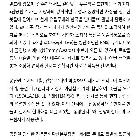
발표해 왔으며
,
순수하면서도 깊이있는 푸른색을 표현하는 작가이다
.
▴
남궁환 작가는 서양화의 양식적인 구성과 동양적인 사상을 정교한
붓질에 담아내며 현재 유럽무대와 한국을 넘나들며 활발히 활동하고
있다
.
▴
한기주 작가는 캐나다가 원산지인 삼나무 둥치를 조각하여 한
지로 떠내는 작업으로 한지의 강인한 소재적 특성을 예술작품으로 승
화하고 있다
.
▴
조셉 리
(Joseph Lee)
는 방탄소년단
RM
의 뮤직비디오
에 출연했고 에미상
(Emmy Awards)
후보에 오른 바 있으며
,
독학을
통해 미술을 익힌 영화배우이자 화가로 활동하고 있다
.
이번 협업을
통해 초상화 연작과 한지를 결합시킨 새로운 작품을 선보인다
.
공진원은 지난
1
월
,
같은 무대인 메종
&
오브제에서 조각분야 박선기
작가
,
중견 다큐멘터리 사진가 이갑철 작가와 협업하여
《
봄을 오르
다
(ESCALADER LE PRINTEMPS)
》
라는 전시를 통해 현지 관람객
의 열렬한 주목을 끈 바 있다
.
이번 전시에는 전통방식으로 한지를 만
들며 한지의 현대화를 이끌고 있는
‘
동양한지
’
와
‘
천양피앤비
’
의 대
표한지가 사용됐다
.
공진원 김태완 전통문화확산본부장은
“
세계를 무대로 활발히 활동하