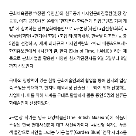
문
화체육관광부
(
장관 유인촌
)
와 한국공예
·
디자인문화진흥원
(
원장 장
동광
,
이하 공진원
)
은 올해의
‘
한지분야 한류연계 협업콘텐츠 기획
·
개
발
’
에 참여하는 한류문화예술인으로
▴
구본창
(
사진
)
▴
김선형
(
회화
)
▴
남궁환
(
회화
)
▴
한기주
(
조형
)
▴
조셉 리
(
영화배
우
,
한국명 이조연
)
등 총
5
인을 선정하고
,
세계 최대규모 디자인박람회
<
파리 메종
&
오브제
>
한지홍보관에서
《
시간의 결
,
한지
(Skin of Time, HANJI)
》
라는 제
목으로 판화기법을 활용한 다양한 한지작품전시를
9
월
5
일부터
9
일
까지 선보인다
.
국내
·
외 영향력이 있는 한류 문화예술인과의 협업을 통해 한지의 일상
속 쓰임을 확대하고
,
한지의 해외시장 진출을 도모하기 위해 진행하는
사업이다
.
이를 위해 세계를 무대로 활발하게 활동 중인
5
명의 한류문
화예술인이 선정되었다
.
▴
구본창 작가는 영국 대영박물관
(The British Museum)
에 작품이
소장된 한국 현대사진분야 대표 사진작가이다
.
▴
김선형 작가는 푸른
색 물감으로 자연을 그리는
‘
가든 블루
(Garden Blue)’
연작 시리즈를