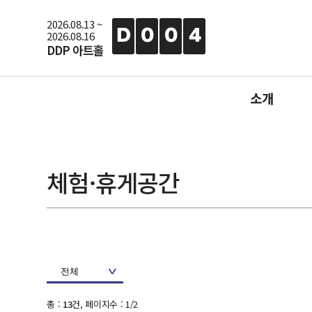
2026.08.13 ~
D
0
0
4
2026.08.16
DDP 아트홀
소개
행사소개
지난행사
체험·휴게공간
행사사진
참가신청
총 :
13
건, 페이지수 : 1/2