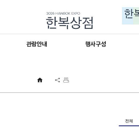
주메뉴 바로가기
본문 바로가기
하단 바로가기
관람안내
행사구성
입장 안내
판매관
오시는 길
기획관
사업홍보관
교육관
협력관
체험·휴게공간