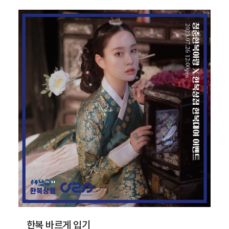
패션쇼·부대행사
한복 바르게 입기