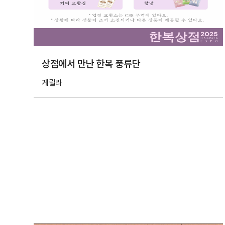
상점에서 만난 한복 풍류단
게릴라