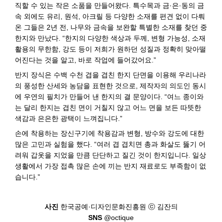
직할 수 있는 작은 소품을 만들어왔다. 특수목과 금·은·동의 금
속 외에도 유리, 원석, 아크릴 등 다양한 소재를 편견 없이 다뤄
온 그들은 2년 전, 나무와 금속을 보완할 특별한 소재를 찾던 중
한지와 만났다. “한지의 다양한 색상과 두께, 변형 가능성, 소재
활용의 무한함, 강도 등이 저희가 원하던 성질과 정확히 맞아떨
어진다는 것을 알고, 바로 작업에 들어갔어요.”
반지 장식은 수백 수천 겹을 겹친 한지 단면을 이용해 우리나라
의 풍성한 산세와 농담을 표현한 것으로, 제작자의 의도인 동시
에 우연의 필치가 만들어 낸 한지의 결 문양이다. “여느 종이와
는 달리 한지는 겹친 면이 거칠지 않고 어느 면을 보든 따뜻한
색감과 은은한 광택이 느껴집니다.”
손에 착용하는 장신구기에 착용감과 변형, 방수와 강도에 대한
많은 고민과 실험을 했다. “여러 겹 겹치면 총과 화살도 뚫기 어
려워 갑옷을 지었을 만큼 단단하고 질긴 것이 한지입니다. 일상
생활에서 가장 접촉 많은 손에 끼는 반지 재료로도 부족함이 없
습니다.”
사진
한국공예
·
디자인문화진흥원
ⓒ
김잔듸
SNS
@octique