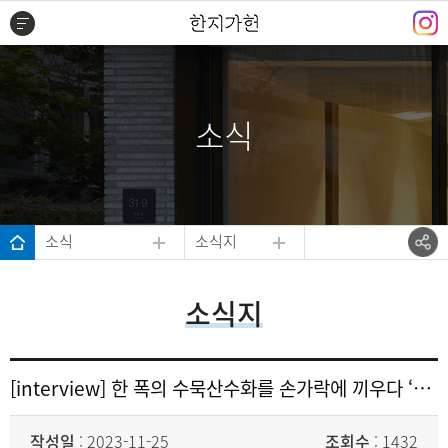
주메뉴 바로가기
본문 바로가기
하단 바로가기
소식
소식
소식지
소식지
[interview] 한 폭의 수묵산수화를 손가락에 끼우다 ‘수묵산수 반지' 악티크 정승주·황정하
작성일
: 2023-11-25
조회수
: 1432