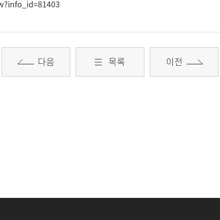
w?info_id=81403
다음
목록
이전