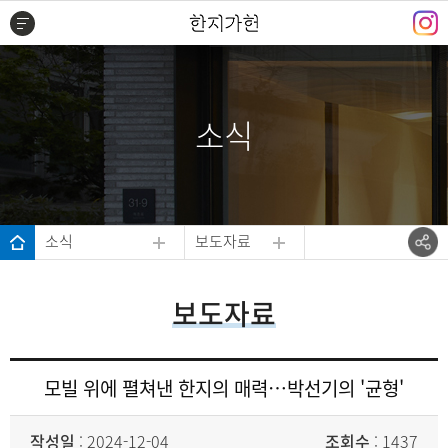
주메뉴 바로가기
본문 바로가기
하단 바로가기
소식
소식
보도자료
보도자료
모빌 위에 펼쳐낸 한지의 매력…박선기의 '균형'
작성일
: 2024-12-04
조회수
: 1437