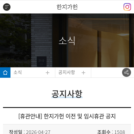
주메뉴 바로가기
본문 바로가기
하단 바로가기
소식
소식
공지사항
공지사항
[휴관안내] 한지가헌 이전 및 임시휴관 공지
작성일
: 2026-04-27
조회수
: 1508