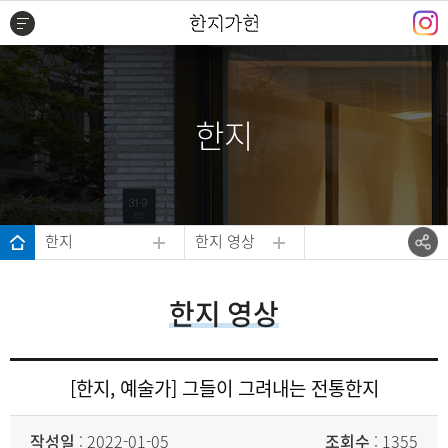
주메뉴 바로가기
본문 바로가기
하단 바로가기
한지
한지
한지 영상
한지 영상
[한지, 예술가] 그들이 그려내는 전통한지
작성일
: 2022-01-05
조회수
: 1355