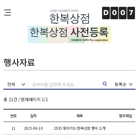
주메뉴 바로가기
본문 바로가기
하단 바로가기
D
0
0
7
행사자료
총
11
건 / 현재페이지
1
/
1
번호
일자
제목
첨부파일
11
2025-06-10
2025 찾아가는 한복상점 행사 소개