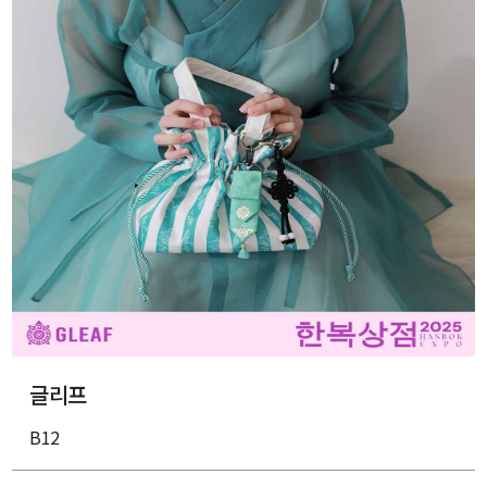
글리프
B12