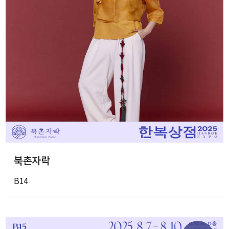
북촌자락
B14