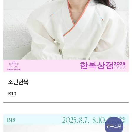
소언한복
B10
한복소품