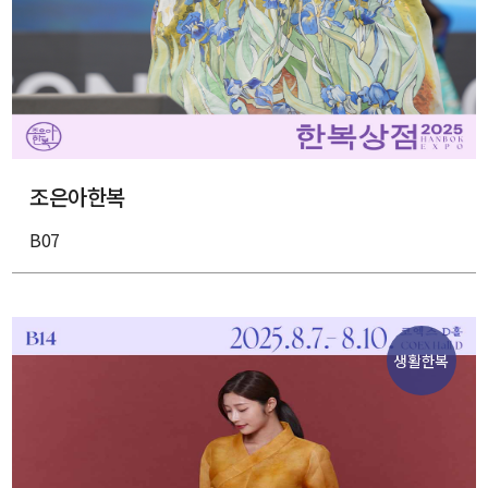
조은아한복
B07
생활한복