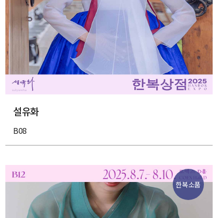
설유화
B08
한복소품