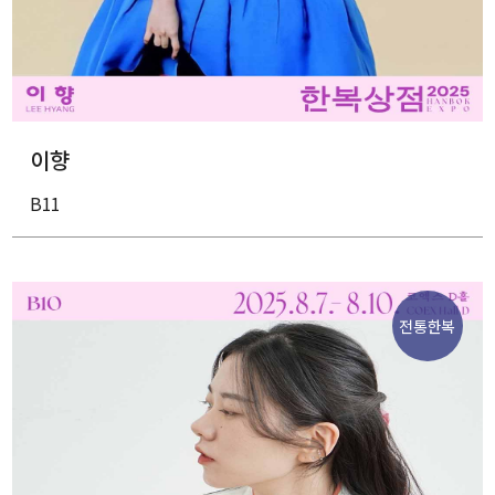
이향
B11
전통한복