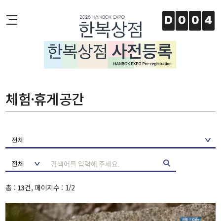
주메뉴 바로가기
본문 바로가기
하단 바로가기
D
0
0
4
체험·휴게공간
총 :
13
건, 페이지수 : 1/2