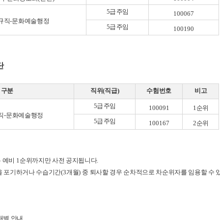
5
급 주임
100067
규직
-
문화예술행정
5
급 주임
100190
단
구분
직위
(
직급
)
수험번호
비고
5
급 주임
100091
1
순위
직
-
문화예술행정
5
급 주임
100167
2
순위
 예비
1
순위까지만 사전 공지됩니다
.
 포기하거나 수습기간
(3
개월
)
중 퇴사할 경우 순차적으로 차순위자를
임용할 수 
개별 안내