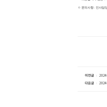
ㅇ 문의사항
:
인사담
이전글
202
다음글
202