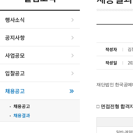
행사소식
공지사항
작성자
김
사업공모
작성일
20
입찰공고
재단법인 한국공예
채용공고
채용공고
□
면접전형 합격자
채용결과
일반
-
계약