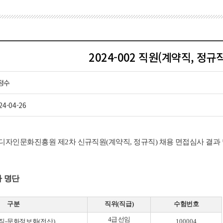
2024-002 직원(계약직, 정규
정수
24-04-26
디자인문화진흥원 제
2
차 신규직원
(
계약직
,
정규직
)
채용 면접심사 결과
 명단
구분
직위
(
직급
)
수험번호
4
급 선임
직
-
문화정보화
(
전산
)
100004