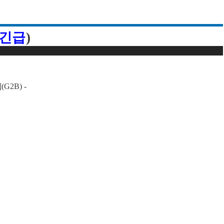
긴급
)
템
(G2B) -