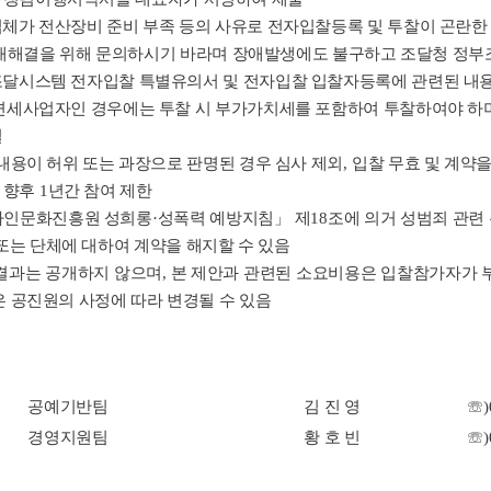
가 전산장비 준비 부족 등의 사유로 전자입찰등록 및 투찰이 곤란
애해결을 위해 문의하시기 바라며 장애발생에도 불구하고 조달청 정부
달시스템 전자입찰 특별유의서 및 전자입찰 입찰자등록에 관련된 
면세사업자인 경우에는 투찰 시 부가가치세를 포함하여 투찰하여야 하
결
내용이 허위 또는 과장으로 판명된 경우 심사 제외
,
입찰 무효 및 계약을
 향후
1
년간 참여 제한
자인문화진흥원 성희롱
·
성폭력 예방지침
」
제
18
조에 의거 성범죄 관련
또는 단체에 대하여 계약을 해지할 수 있음
결과는 공개하지 않으며
,
본 제안과 관련된 소요비용은 입찰참가자가 
 공진원의 사정에 따라 변경될 수 있음
공예기반팀
김 진 영
☏
경영지원팀
황 호 빈
☏