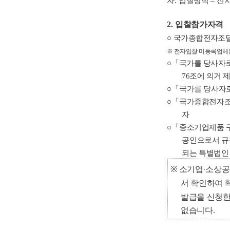
자
.
입찰방식
–
전
2.
입찰참가자격
○
국가종합전자조달
※
전자입찰 미등록업체
○「
국가를 당사자로
76
조에 의거 
○「
국가를 당사자로
○「
국가종합전자조
자
○「
중소기업제품 구
공인으로서 규
되는 특별법인 
※
소기업
·
소상공
서 확인하여 
발급을 신청한
없습니다
.