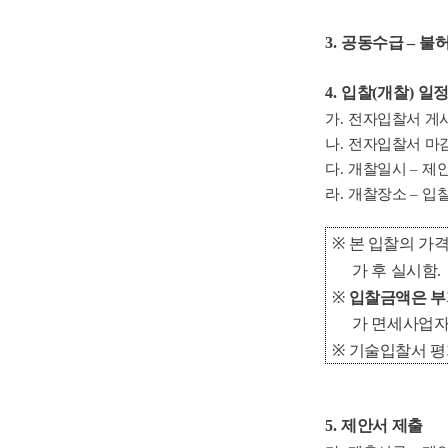
3.
공동수급
–
불
4.
입찰
(
개찰
)
일정
가
.
전자입찰서 게
나
.
전자입찰서 마
다
.
개찰일시
–
제안
라
.
개찰장소
–
입
※
본 입찰의 가
가 후 실시함
.
※
입찰금액은 부
가 면세사업자
※
기술입찰서 평가
5.
제안서 제출