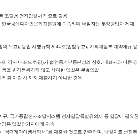
된 조달청 전자입찰서 제출로 갈음
금은 한국공예디자인문화진흥원에 귀속되며 낙찰자는 부정당업자 제재
찰의 무효
),
동법 시행규칙 제
44
조
(
입찰무효
),
기획재정부 계약예규 용
등재
,
각자 대표도 해당
)
가 법인등기부등본상의 상호
,
대표자와 다른 경
 등을 변경등록하지 않고 참여한 입찰은 무효입찰
 제출 마감 시 까지 제출하지 아니한 경우
예규
,
국가종합전자조달시스템 전자입찰특별유의서 등 입찰에 필요한
책임은 입찰참가자에게 귀속
는
“
청렴계약이행서약서
”
를 제출한 것으로 간주하며
,
낙찰자로 선정된