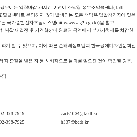
한 경우에는 입찰마감
24
시간 이전에 조달청 정부조달콜센터
(1588-
조달콜센터로 문의하지 않아 발생되는 모든 책임은 입찰참가자에 있음
내용은 국가종합전자조달시스템
(http://www.g2b.go.kr)
을 참고
며
,
낙찰자 결정 후 가격협상이 완료된 금액에서 부가가치세를 차감한
 파기 할 수 있으며
,
이에 따른 손해배상책임과 한국공예디자인문화진
 유죄 판결을 받은 자 등 사회적으로 물의를 일으킨 것이 확인될 경우
,
부담
)02-398-7949
caris1004@kcdf.kr
)02-398-7925
h337@kcdf.kr