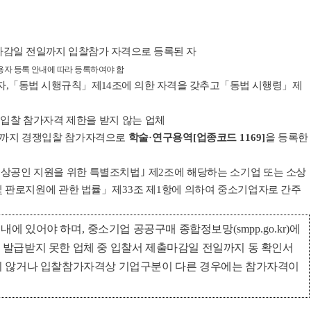
감일 전일까지 입찰참가 자격으로 등록된 자
용자 등록 안내에 따라 등록하여야 함
자
,
「
동법 시행규칙
」
제
14
조에 의한 자격을 갖추고
「
동법 시행령
」
제
 입찰 참가자격 제한을 받지 않는 업체
일까지 경쟁입찰 참가자격으로
학술
·
연구용역
[
업종코드
1169]
을 등록한
소상공인 지원을 위한 특별조치법
｣
제
2
조에 해당하는 소기업 또는 소상
 판로지원에 관한 법률
」
제
33
조 제
1
항에 의하여 중소기업자로 간주
 내에 있어야 하며
,
중소기업 공공구매 종합정보망
(smpp.go.kr)
에
 발급받지 못한 업체 중 입찰서 제출마감일 전일까지 동 확인서
지 않거나 입찰참가자격상 기업구분이 다른 경우에는 참가자격이