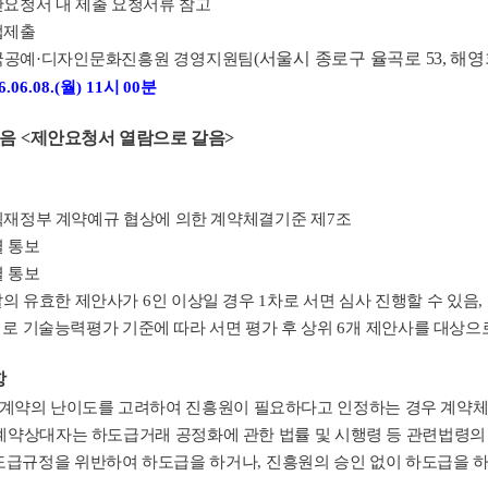
요청서 내 제출 요청서류 참고
접제출
(
서울시 종로구 율곡로
53,
해영
국공예
·
디자인문화진흥원 경영지원팀
6.06.08.(
월
) 11
시
00
분
없음
<
제안요청서 열람으로 갈음
>
재정부 계약예규 협상에 의한 계약체결기준 제
7
조
 통보
 통보
의 유효한 제안사가
6
인 이상일 경우
1
차로 서면 심사 진행할 수 있음
,
로 기술능력평가 기준에 따라 서면 평가 후 상위
6
개 제안사를 대상으
항
 계약의 난이도를 고려하여 진흥원이 필요하다고 인정하는 경우 계약
계약상대자는 하도급거래 공정화에 관한 법률 및 시행령 등 관련법령의
도급규정을 위반하여 하도급을 하거나
,
진흥원의 승인 없이 하도급을