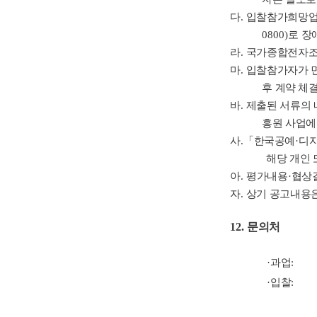
다
.
입찰참가희망업체
0800)
로 장
라
.
국가종합전자조
마
.
입찰참가자가 
후 계약 체
바
.
제출된 서류의 
흥원 사업에
사
.
「
한국공예
·
디
해당 개인 
아
.
평가내용
·
협상
자
.
상기 공고내용은
12.
문의처
·
과업
:
·
입찰
: