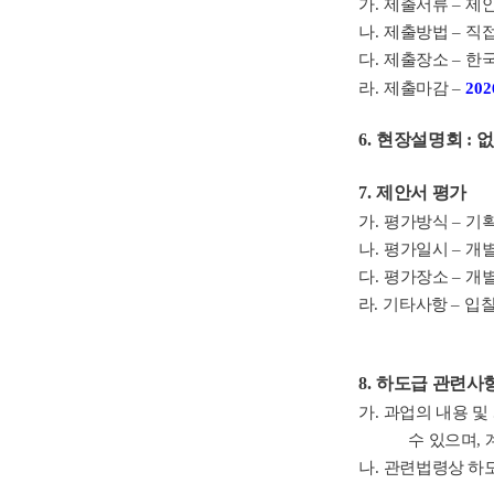
가
.
제출서류
–
제안
나
.
제출방법
–
직
다
.
제출장소
–
한
라
.
제출마감
–
202
6.
현장설명회
:
7.
제안서 평가
가
.
평가방식
–
기획
나
.
평가일시
–
개별
다
.
평가장소
–
개별
라
.
기타사항
–
입찰
8.
하도급 관련사
가
.
과업의 내용 및
수 있으며
,
나
.
관련법령상 하