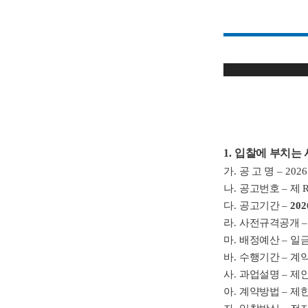
1.
입찰에 부치는 
가
.
공 고 명
–
2026
나
.
공고번호
–
제
다
.
공고기간
–
202
라
.
사전규격공개
마
.
배정예산
–
일
바
.
수행기간
–
계
사
.
과업설명
–
제
아
.
계약방법
–
제