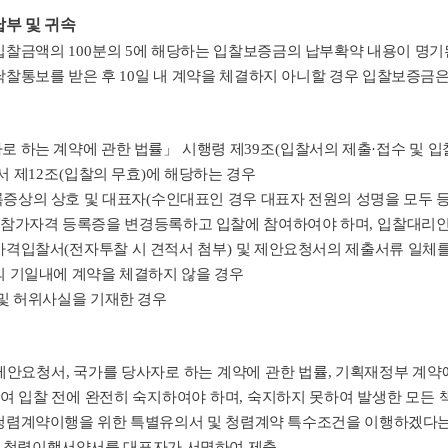
부 및 귀속
입찰금액의
100
분의
5
에 해당하는 입찰보증금의 납부확약 내용이 명기
낙찰통보를 받은 후
10
일 내 계약을 체결하지 아니할 경우 입찰보증
로 하는 계약에 관한 법률
」
시행령 제
39
조
(
입찰서의 제출
·
접수 및 입
서 제
12
조
(
입찰의 무효
)
에 해당하는 경우
증상의 상호 및 대표자
(
수인대표인 경우 대표자 전원의 성명을 모두 
참가자격 등록증을 변경등록하고 입찰에 참여하여야 하며
,
입찰대리인
가격입찰서
(
전자투찰 시 견적서 첨부
)
및 제안요청서의 제출서류 일체를
 기일내에 계약을 체결하지 않을 경우
및 허위사실을 기재한 경우
제안요청서
,
국가를 당사자로 하는 계약에 관한 법률
,
기획재정부 계약
여 입찰 전에 완전히 숙지하여야 하며
,
숙지하지 못하여 발생한 모든 
청렴계약이행을 위한 특별유의서 및 청렴계약 특수조건을 이행하겠다
 청렴이행서약서를 대표자가 서명하여 제출