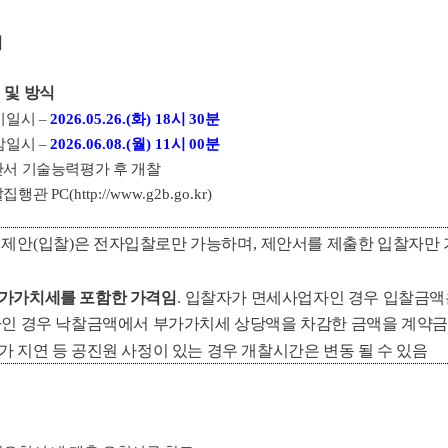
허
 및 방식
시일시
–
2026.05.26.(
화
) 18
시
30
분
감일시
–
2026.06.08.(
월
) 11
시
00
분
서 기술능력평가 후 개찰
찰집행관
PC(
http://www.g2b.go.kr
)
격제안
(
입찰
)
은 전자입찰로만 가능하며
,
제안서를 제출한 입찰자만 
가가치세를 포함한 가격임
.
입찰자가 면세사업자인 경우 입찰금액
인 경우 낙찰금액에서 부가가치세 상당액을 차감한 금액을 계약금
 지연 등 공진원 사정이 있는 경우 개찰시간은 변동 될 수 있음