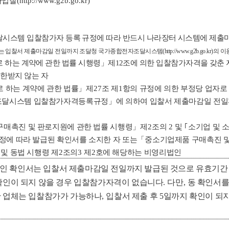
자입찰
(http://www.g2b.go.kr)
시스템 입찰참가자 등록 규정에 따라 반드시 나라장터 시스템에 제출마
는 입찰서 제출마감일 전일까지 조달청 국가종합전자조달시스템
(http://www.g2b.go.kr)
의 이
 하는 계약에 관한 법률 시행령
」
제
12
조에 의한 입찰참가자격을 갖춘 
제한받지 않는 자
 하는 계약에 관한 법률
」
제
27
조 제
1
항의 규정에 의한 부정당 업자로
달시스템 입찰참가자격등록규정
」
에 의하여 입찰서 제출마감일 전
매촉진 및 판로지원에 관한 법률 시행령
」
제
2
조의
2
및
｢
소기업 및 
정에 따라 발급된 확인서를 소지한 자 또는
「
중소기업제품 구매촉진 및
및 동법 시행령 제
2
조의
3
제
2
호에 해당하는 비영리법인
인 확인서는 입찰서 제출마감일 전일까지 발급된 것으로 유효기간
확인이 되지 않을 경우 입찰참가자격이 없습니다
.
다만
,
동 확인서를
 업체는 입찰참가가 가능하나
,
입찰서 제출 후
5
일까지 확인이 되