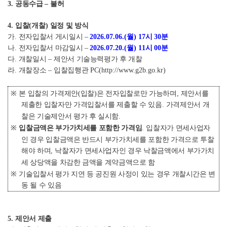
3.
공동수급
–
불허
4.
입찰
(
개찰
)
일정 및 방식
가
.
전자입찰서 게시일시
–
2026.07.06.(
월
) 17
시
30
분
나
.
전자입찰서 마감일시
–
2026.07.20.(
월
) 11
시
00
분
다
.
개찰일시
–
제안서 기술능력평가 후 개찰
라
.
개찰장소
–
입찰집행관
PC(
http://www.g2b.go.kr
)
※
본 입찰의 가격제안
(
입찰
)
은 전자입찰로만 가능하며
,
제안서를
제출한 입찰자만 가격입찰서를 제출할 수 있음
.
가격제안서 개
찰은 기술제안서 평가 후 실시함
.
※
입찰금액은 부가가치세를 포함한 가격임
.
입찰자가 면세사업자
인 경우 입찰금액은 반드시 부가가치세를 포함한 가격으로 투찰
해야 하며
,
낙찰자가 면세사업자인 경우 낙찰금액에서 부가가치
세 상당액을 차감한 금액을 계약금액으로 함
※
기술입찰서 평가 지연 등 공진원 사정이 있는 경우 개찰시간은 변
동 될 수 있음
5.
제안서 제출