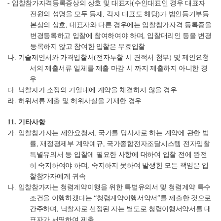
-
입찰참가자격등록증상의 상호 및 대표자
(
수인대표인 경우 대표자
전원의 성명을 모두 등재
,
각자 대표도 해당
)
가 법인등기부등
본상의 상호
,
대표자와 다른 경우에는 입찰참가자격 등록증을
변경등록하고 입찰에 참여하여야 하며
,
입찰대리인 등을 변경
등록하지 않고 참여한 입찰은 무효입찰
나
.
기술제안서와 가격입찰서
(
전자투찰 시 견적서 첨부
)
및 제안요청
서의 제출서류 일체를 제출 마감 시 까지 제출하지 아니한 경
우
다
.
낙찰자가 소정의 기일내에 계약을 체결하지 않을 경우
라
.
허위서류 제출 및 허위사실을 기재한 경우
11.
기타사항
가
.
입찰참가자는 제안요청서
,
국가를 당사자로 하는 계약에 관한 법
률
,
재정경제부 계약예규
,
국가종합전자조달시스템 전자입찰
특별유의서 등 입찰에 필요한 사항에 대하여 입찰 전에 완전
히 숙지하여야 하며
,
숙지하지 못하여 발생한 모든 책임은 입
찰참가자에게 귀속
나
.
입찰참가자는 청렴계약이행을 위한 특별유의서 및 청렴계약 특수
조건을 이행하겠다는
“
청렴계약이행서약서
”
를 제출한 것으로
간주하며
,
낙찰자로 선정된 자는 별도로 청렴이행서약서를 대
표자가 서명하여 제출