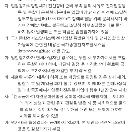
다
.
입찰참가희망업체가 전산장비 준비 부족 등의 사유로 전자입찰등
록 및 투찰이 곤란한 경우에는 입찰마감
24
시간 이전에 조달청
정부조달콜센터
(1588-0800)
로 장애해결을 위해 문의하시기 바
라며 장애발생에도 불구하고 조달청 정부조달콜센터로 문의
하지 않아 발생되는 모든 책임은 입찰참가자에 있음
라
.
국가종합전자조달시스템 전자입찰 특별유의서 및 전자입찰 입찰
자등록에 관련된 내용은 국가종합전자조달시스템
(http://www.g2b.go.kr)
을 참고
마
.
입찰참가자가 면세사업자인 경우에는 투찰 시 부가가치세를 포함
하여 투찰하여야 하며
,
낙찰자 결정 후 가격협상이 완료된 금
액에서 부가가치세를 차감한 후 계약 체결
바
.
제출된 서류의 내용이 허위 또는 과장으로 판명된 경우 심사 제외
,
입찰 무효 및 계약을 파기 할 수 있으며
,
이에 따른 손해배상책
임과 한국공예디자인문화진흥원 사업에 향후
1
년간 참여 제한
사
.
「
한국공예
·
디자인문화진흥원 성희롱
·
성폭력 예방지침
」
제
18
조
에 의거 성범죄 관련 유죄 판결을 받은 자 등 사회적으로 물의
를 일으킨 것이 확인될 경우
,
해당 개인 또는 단체에 대하여
계약을 해지할 수 있음
아
.
평가내용
·
협상결과는 공개하지 않으며
,
본 제안과 관련된 소요비
용은 입찰참가자가 부담