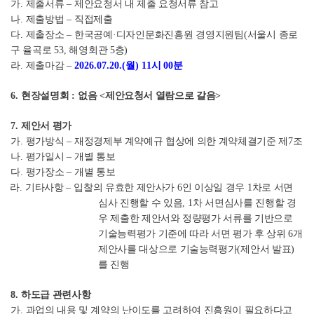
가
.
제출서류
–
제안요청서 내 제출 요청서류 참고
나
.
제출방법
–
직접제출
다
.
제출장소
–
한국공예
·
디자인문화진흥원 경영지원팀
(
서울시 종로
구 율곡로
53,
해영회관
5
층
)
라
.
제출마감
–
2026.07.20.(
월
) 11
시
00
분
6.
현장설명회
:
없음
<
제안요청서 열람으로 갈음
>
7.
제안서 평가
가
.
평가방식
–
재정경제부 계약예규 협상에 의한 계약체결기준 제
7
조
나
.
평가일시
–
개별 통보
다
.
평가장소
–
개별 통보
라
.
기타사항
–
입찰의 유효한 제안사가
6
인 이상일 경우
1
차로 서면
심사 진행할 수 있음
, 1
차 서면심사를 진행할 경
우 제출한 제안서와 정량평가 서류를 기반으로
기술능력평가 기준에 따라 서면 평가 후 상위
6
개
제안사를 대상으로 기술능력평가
(
제안서 발표
)
를 진행
8.
하도급 관련사항
가
.
과업의 내용 및 계약의 난이도를 고려하여 진흥원이 필요하다고