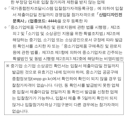
한 부정당 업자로 입찰 참가자격 제한을 받지 않는 업체
○「
국가종합전자조달시스템 입찰참가자격등록규정
」
에 의하여 입찰
서 제출마감일 전일까지 경쟁입찰 참가자격으로
「
산업디자인전
문회사
」
(
업종코드
: 4444)
을 모두 등록한 자
○「
중소기업제품 구매촉진 및 판로지원에 관한 법률 시행령
」
제
2
조
의
2
및
｢
소기업 및 소상공인 지원을 위한 특별조치법
｣
제
2
조에
해당하는 중기업
,
소기업 또는 소상공인으로서 규정에 따라 발급
된 확인서를 소지한 자 또는
「
중소기업제품 구매촉진 및 판로지
원에 관한 법률
」
제
33
조 제
1
항에 의하여 중소기업자로 간주되는
특별법인 및 동법 시행령 제
2
조의
3
제
2
호에 해당하는 비영리법인
※
중기업
·
소기업
·
소상공인 확인서는 입찰서 제출마감일 전일까지
발급된 것으로 유효기간 내에 있어야 하며
,
중소기업 공공구매
종합정보망
(smpp.go.kr)
에서 확인하여 확인이 되지 않을 경우 입
찰참가자격이 없습니다
.
다만
,
동 확인서를 발급받지 못한 업체
중 입찰서 제출마감일 전일까지 동 확인서 발급을 신청한 업체
는 입찰참가가 가능하나
,
입찰서 제출 후
5
일까지 확인이 되지
않거나 입찰참가자격상 기업구분이 다른 경우에는 참가자격이
없습니다
.