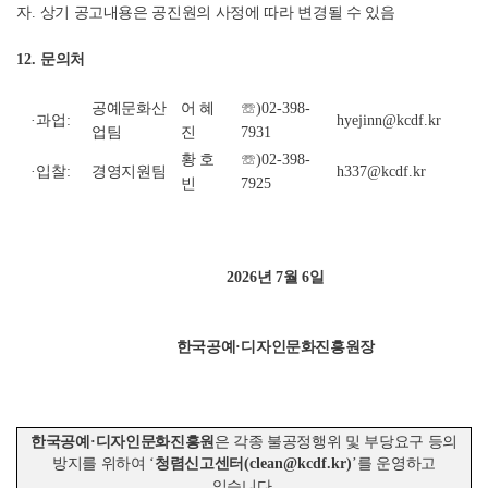
자
.
상기 공고내용은 공진원의 사정에 따라 변경될 수 있음
12.
문의처
공예문화산
어 혜
☏
)02-398-
·
과업
:
hyejinn@kcdf.kr
업팀
진
7931
황 호
☏
)02-398-
·
입찰
:
경영지원팀
h337@kcdf.kr
빈
7925
2026
년
7
월
6
일
한국공예
·
디자인문화진흥원장
한국공예
·
디자인문화진흥원
은 각종 불공정행위 및 부당요구 등의
방지를 위하여
‘
청렴신고센터
(clean@kcdf.kr)
’
를 운영하고
있습니다
.