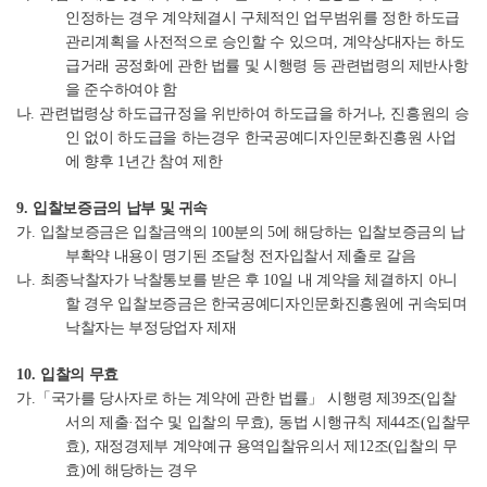
인정하는 경우 계약체결시 구체적인 업무범위를 정한 하도급
관리계획을 사전적으로 승인할 수 있으며
,
계약상대자는 하도
급거래 공정화에 관한 법률 및 시행령 등 관련법령의 제반사항
을 준수하여야 함
나
.
관련법령상 하도급규정을 위반하여 하도급을 하거나
,
진흥원의 승
인 없이 하도급을 하는경우 한국공예디자인문화진흥원 사업
에 향후
1
년간 참여 제한
9.
입찰보증금의 납부 및 귀속
가
.
입찰보증금은 입찰금액의
100
분의
5
에 해당하는 입찰보증금의 납
부확약 내용이 명기된 조달청 전자입찰서 제출로 갈음
나
.
최종낙찰자가 낙찰통보를 받은 후
10
일 내 계약을 체결하지 아니
할 경우 입찰보증금은 한국공예디자인문화진흥원에 귀속되며
낙찰자는 부정당업자 제재
10.
입찰의 무효
가
.
「
국가를 당사자로 하는 계약에 관한 법률
」
시행령 제
39
조
(
입찰
서의 제출
·
접수 및 입찰의 무효
),
동법 시행규칙 제
44
조
(
입찰무
효
),
재정경제부 계약예규 용역입찰유의서 제
12
조
(
입찰의 무
효
)
에 해당하는 경우