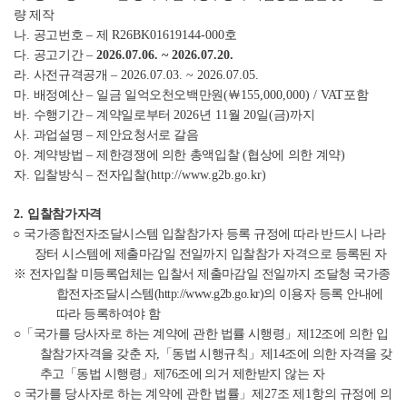
량 제작
나
.
공고번호
–
제
R26BK01619144-000
호
다
.
공고기간
–
2026.07.06. ~ 2026.07.20.
라
.
사전규격공개
–
2026.07.03. ~ 2026.07.05.
마
.
배정예산
–
일금 일억오천오백만원
(
￦
155,000,000) / VAT
포함
바
.
수행기간
–
계약일로부터
2026
년
11
월
20
일
(
금
)
까지
사
.
과업설명
–
제안요청서로 갈음
아
.
계약방법
–
제한경쟁에 의한 총액입찰
(
협상에 의한 계약
)
자
.
입찰방식
–
전자입찰
(http://www.g2b.go.kr)
2.
입찰참가자격
○
국가종합전자조달시스템 입찰참가자 등록 규정에 따라 반드시 나라
장터 시스템에 제출마감일 전일까지 입찰참가 자격으로 등록된 자
※
전자입찰 미등록업체는 입찰서 제출마감일 전일까지 조달청 국가종
합전자조달시스템
(http://www.g2b.go.kr)
의 이용자 등록 안내에
따라 등록하여야 함
○「
국가를 당사자로 하는 계약에 관한 법률 시행령
」
제
12
조에 의한 입
찰참가자격을 갖춘 자
,
「
동법 시행규칙
」
제
14
조에 의한 자격을 갖
추고
「
동법 시행령
」
제
76
조에 의거 제한받지 않는 자
○
국가를 당사자로 하는 계약에 관한 법률
」
제
27
조 제
1
항의 규정에 의