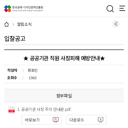
주메뉴 바로가기
본문 바로가기
하단 바로가기
알림소식
입찰공고
★ 공공기관 직원 사칭피해 예방안내★
작성자
황호빈
조회수
1563
첨부파일
1. 공공기관 사칭 주의 안내문.pdf
바로보기
다운로드