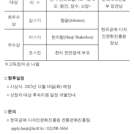
대상
이 ㅇ
도: 평안, 장수, 소망>
부 장관상
최우수
김ㅇ기
향글(Infusion)
상
한국공예·디자
인문화진흥원
이ㅇ기
한지함(Hanji Shakerbox)
장상
우수상
조ㅇ진
한지 천연염색 부조
※고득점자 순 나열
□
향후일정
○ 시상식: 2025년 12월 16일(화) 예정
○
선정자 대상 후속지원 일정
개별안내
□
문의
○ 한국공예·디자인문화진흥원 전통문화진흥팀
apply.hanji@kcdf.kr / 02)398-1664