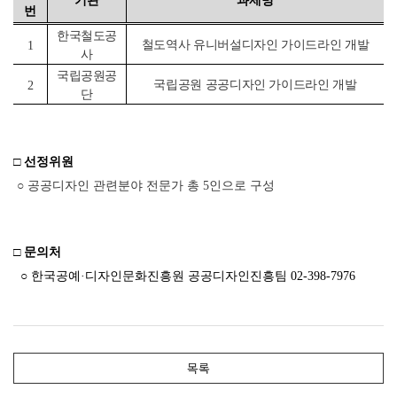
과제명
기관
번
한국철도공
철도역사 유니버설디자인 가이드라인 개발
1
사
국립공원공
국립공원 공공디자인 가이드라인 개발
2
단
□
선정위원
○
공공디자인 관련분야 전문가 총 5인으로 구성
□
문의처
○ 한국공예·디자인문화진흥원 공공디자인진흥팀 02-398-7976
목록