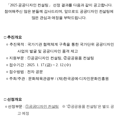
「
2025 공공디자인 컨설팅」 선정 결과를 다음과 같이 공고합니다.
참여해주신 많은 분들께 감사드리며, 앞으로도 공공디자인 컨설팅에
많은 관심과 애정을 부탁드립니다.
□
추진개요
○
추진목적 : 국가기관 협력체계 구축을 통한 국가단위 공공디자인
사업의 발굴 및 공공디자인 품격 제고
○
지원부문 : ①공공디자인 컨설팅, ②공공용품 컨설팅
○ 접수기간
: 2025. 1. 17.(금) ~ 2. 12.(수)
○ 접수방법
: 전자 공문
○
주최/주관 : 문화체육관광부 / (재)한국공예‧디자인문화진흥원
□
선정개요
○
선정부문
:
①공공디자인 컨설팅
※ '
②공공용품 컨설팅'은 별도 공
고 예정