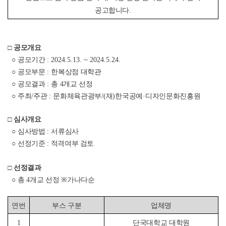
공고합니다
.
□
공모개요
○
공모기간
: 2024.5.13. ~ 2024.5.24.
○
공모부문
:
한복상점 대학관
○
공모결과
:
총
4개교
선정
○
주최
/
주관
:
문화체육관광부
/(
재
)
한국공예
·
디자인문화진흥원
□
심사개요
○
심사방법
:
서류심사
○
선정기준 : 적격여부 검토
□
선정결과
○
총
4개교
선정
※
가나다순
연번
부스 구분
업체명
1
단국대학교 대학원