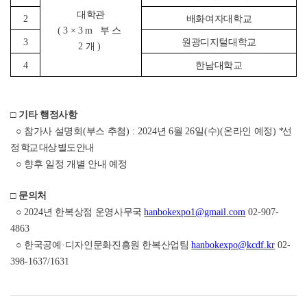
대학관
2
배화여자대학교
(3×3m
부스
3
원광디지털대학교
2
개
)
4
한남대학교
□
기타 행정사항
○
참가사 설명회
(
부스 추첨
) : 2024
년
6
월
26
일(수)
(
온라인 예정
)
*
선
정 학교 대상 별도 안내
○
향후 일정 개별 안내 예정
□
문의처
○
2024
년 한복상점 운영사무국
hanbokexpo1@gmail.com
02-907-
4863
○
한국공예
·
디자인문화진흥원 한복산업팀
hanbokexpo@kcdf.kr
02-
398-1637/1631