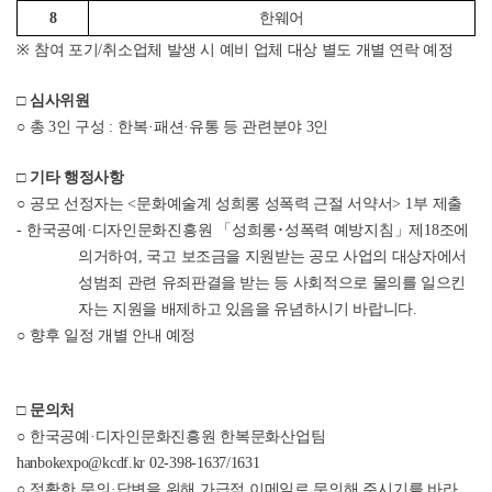
8
한웨어
※
참여 포기
/
취소업체 발생 시 예비 업체 대상 별도 개별 연락 예정
□
심사위원
○
총
3
인 구성
: 한복
·
패션
·
유통 등 관련
분야
3
인
□
기타 행정사항
○
공모 선정자는
<
문화예술계 성희롱 성폭력 근절 서약서
> 1
부 제출
-
한국공예
·
디자인문화진흥원
「
성희롱
･
성폭력 예방지침
」
제
18
조에
의거하여
,
국고
보조금을 지원받는 공모 사업의 대상자에서
성범죄 관련 유죄판결을 받는 등 사회적으로 물의를 일으킨
자는 지원을 배제하고 있음을 유념하시기 바랍니다
.
○
향후 일정 개별 안내 예정
□
문의처
○
한국공예
·
디자인문화진흥원 한복문화산업팀
hanbokexpo@kcdf.kr
02-398-1637/1631
○
정확한 문의
·답변을 위해 가급적 이메일로 문의해 주시기를 바라