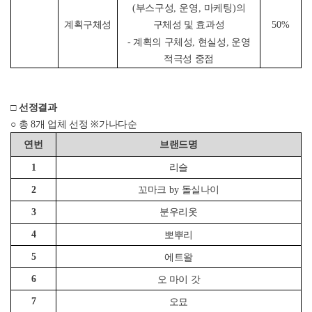
(
부스구성
,
운영
,
마케팅
)
의
계획구체성
50%
구체성 및 효과성
- 계획의 구체성, 현실성, 운영
적극성 중점
□
선정결과
○
총
8
개 업체 선정
※
가나다순
연번
브랜드명
1
리슬
2
꼬마크
by
돌실나이
3
분우리옷
4
뽀뿌리
5
에트왈
6
오 마이 갓
7
오묘