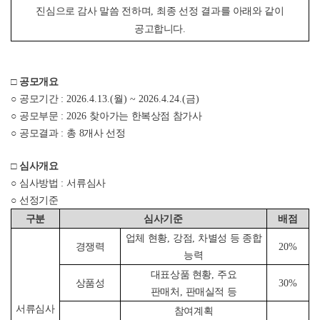
진심으로 감사 말씀 전하며
,
최종 선정 결과를 아래와 같이
공고합니다
.
□
공모개요
○
공모기간
: 2026.4.13.(월) ~ 2026.4.24.(금)
○
공모부문
: 2026
찾아가는 한복상점 참가사
○
공모결과
:
총
8
개사 선정
□
심사개요
○
심사방법
:
서류심사
○
선정기준
구분
심사기준
배점
업체 현황
,
강점
,
차별성 등 종합
경쟁력
20%
능력
대표상품 현황
,
주요
상품성
30%
판매처
,
판매실적 등
서류심사
참여계획