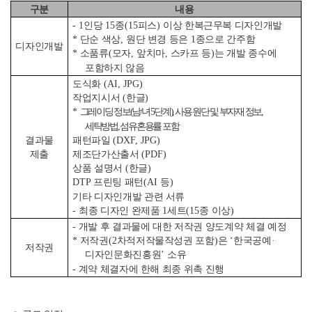
구분
내용
- 1
인당
15
종
(15
피스
)
이상 한복근무복 디자인개발
*
단순 색상
,
원단 변경 등은
1
종으로 간주함
디자인개발
*
소품류
(
모자
,
앞치마
,
스카프 등
)
는 개발 종수에
포함하지 않음
도식화
(AI, JPG)
작업지시서
(
한글
)
*
그레이딩 정보
(
남
/
녀
5
단계
),
사용 원단 및 부자재 정보
,
세탁방법
,
섬유혼용률 포함
패턴파일
(DXF, JPG)
결과물
제조단가산출서
(PDF)
제출
상품 설명서
(
한글
)
DTP
프린팅 패턴
(AI
등
)
기타 디자인개발 관련 서류
-
최종 디자인 완제품
1
세트
(15
종 이상
)
-
개발 후 결과물에 대한 저작권 양도계약 체결 예정
*
저작권
(2
차적저작물작성권 포함
)
은
‘
한국공예
·
저작권
디자인문화진흥원
’
소유
-
계약 체결자에 한해 최종 위촉 진행