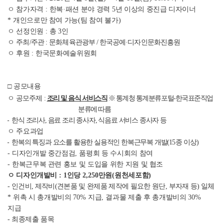
ㅇ 참가자격
:
한복
·
패션 분야 경력
5
년 이상의 중진급 디자이너
*
개인으로만 참여 가능
(
팀 참여 불가
)
ㅇ 선정인원
:
총
3
인
ㅇ
주최
/
주관
:
문화체육관광부
/
한국공예
·
디자인문화진흥원
ㅇ 후원
:
한국문화예술위원회
□
공모내용
ㅇ
공모주제
:
조리 및 음식 서비스직
※
통계청 통계분류포털
-
한국표준직업
분류에 따름
-
한식 조리사
,
음료 조리 종사자
,
식음료 서비스 종사자 등
ㅇ 주요과업
-
한복의 특징과 요소를 활용한 실용적인 한복근무복 개발
(15
종 이상
)
-
디자인개발 중간점검
,
품평회 등 수시회의 참여
-
한복근무복 관련 홍보 및 도입을 위한 지원 및 협조
ㅇ 디자인개발비
: 1
인당
2,250
만원
(
원천세포함
)
-
인건비
,
제작비
(
견본품 및 완제품 제작에 필요한 원단
,
부자재 등
)
일체
*
위촉 시 총개발비의
70%
지급
,
결과물 제출 후 총개발비의
30%
지급
-
최종제출 품목