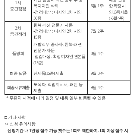
1
차
6
월
1
주
복디자인 삭제
한 확정
시
중간점검
-
점검대상
:
디자인
1
차 시안
안
15
종 제출
30
종
(~6
월
4
주
)
한복
‧
패션 전문가 자문
2
차
7
월
2
주
-
점검대상
:
디자인
2
차 시안
중간점검
15
종
개발직무 종사자
,
한복
‧
패션
전문가 자문
품평회
8
월
4
주
-
점검대상
:
확정 디자인 견본품
(15
종
)
최종 납품
완제품
(15
종
)
제출
9
월
3
주
도식화
,
작업지시서
,
패턴 등
최종 서류 제출
9
월
4
주
제출
*
주관처 사정에 따라 일정 및 내용 일부 변동될 수 있음
□
기타 사항
ㅇ 신청 유의사항
-
신청
기간 내
1
인당 접수 가능 횟수는
1
회로 제한하며
, 1
회 이상 접수 시