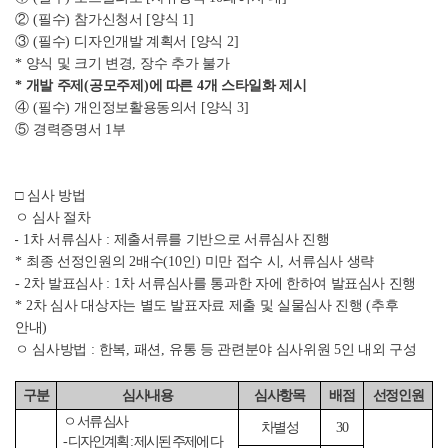
②
(
필수
)
참가신청서
[
양식
1]
③
(
필수
)
디자인개발 계획서
[
양식
2]
*
양식 및 크기 변경
,
장수 추가 불가
*
개발 주제
(
공모주제
)
에 따른
4
개 스타일화 제시
④
(
필수
)
개인정보활용동의서
[
양식
3]
⑤
경력증명서
1
부
□
심사 방법
ㅇ 심사 절차
- 1
차 서류심사
:
제출서류를 기반으로 서류심사 진행
*
최종 선정인원의
2
배수
(10
인
)
미만 접수 시
,
서류심사 생략
- 2
차 발표심사
: 1
차 서류심사를 통과한 자에 한하여 발표심사 진행
* 2
차 심사 대상자는 별도 발표자료 제출 및 실물심사 진행
(
추후
안내
)
ㅇ 심사방법
:
한복
,
패션
,
유통 등 관련분야 심사위원
5
인 내외 구성
구분
심사내용
심사항목
배점
선정인원
ㅇ 서류 심사
차별성
30
-
디자인계획
:
제시된 주제에 다