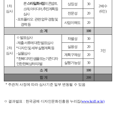
른
스타일화
4
점
의
콘셉트
,
상징성
30
1
차
2
배수
소재
,
아이디어
,
추진계획 등
심사
(6
인
)
전문성
20
심사
-
포트폴리오
:
관련 업무 경험 및
사업이해도
20
경력 등
소 계
100
ㅇ 발표심사
차별성
30
-
제출 서류에 대한 발표심사
실용성
20
2
차
*
디자인 및 세부 실행계획 등
3
인
심사
-
실물심사
계획구체성
20
*
한복디자인 샘플 또는 기존 디자
실행가능성
30
인한 한복 상하의
1
벌
소 계
100
합 계
200
*
주관처 사정에 따라 심사기준 일부 변동될 수 있음
ㅇ 결과발표
:
한국공예
·
디자인문화진흥원 누리집
(
www.kcdf.or.kr)