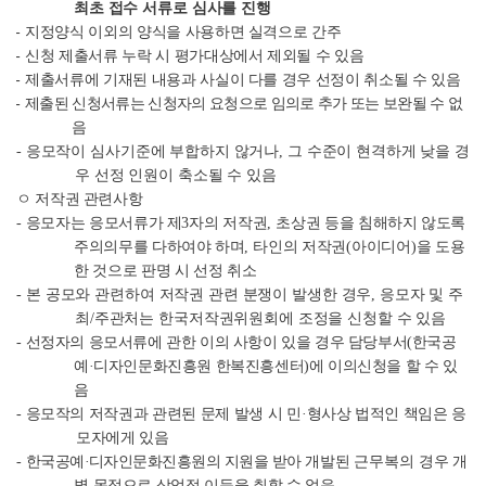
최초 접수 서류로 심사를 진행
-
지정양식 이외의 양식을 사용하면 실격으로 간주
-
신청 제출서류 누락 시 평가대상에서 제외될 수 있음
-
제출서류에 기재된 내용과 사실이 다를 경우 선정이 취소될 수 있음
-
제출된 신청서류는 신청자의 요청으로 임의로 추가 또는 보완될 수 없
음
-
응모작이 심사기준에 부합하지 않거나
,
그 수준이 현격하게 낮을 경
우 선정 인원이 축소될 수 있음
ㅇ 저작권 관련사항
-
응모자는 응모서류가 제
3
자의 저작권
,
초상권 등을 침해하지 않도록
주의의무를 다하여야 하며
,
타인의 저작권
(
아이디어
)
을 도용
한 것으로 판명 시 선정 취소
-
본 공모와 관련하여 저작권 관련 분쟁이 발생한 경우
,
응모자 및 주
최
/
주관처는 한국저작권위원회에 조정을 신청할 수 있음
-
선정자의 응모서류에 관한 이의 사항이 있을 경우 담당부서
(
한국공
예
·
디자인문화진흥원 한복진흥센터
)
에 이의신청을 할 수 있
음
-
응모작의 저작권과 관련된 문제 발생 시 민
·
형사상 법적인 책임은 응
모자에게 있음
-
한국공예
·
디자인문화진흥원의 지원을 받아
개발된 근무복의 경우 개
별
목적으로 상업적 이득을 취할 수 없음