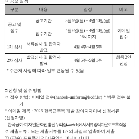
ㅇ 공모 일정
구분
내용
일정
비고
공고기간
3
월
9
일
(
월
) ~ 4
월
10
일
(
금
)
공고 및
4
월
6
일
(
월
) ~ 4
월
10
일
(
금
)
이메일
접수
접수기간
16
시까지
접수
서류심사 및 합격자
1
차 심사
4
월
4
주
~4
월
5
주
발표
발표심사 및 합격자
최종
3
인
2
차 심사
4
월
5
주
~5
월
1
주
발표
선정
*
주관처 사정에 따라 일부 변동될 수 있음
□
신청 및 접수 방법
ㅇ 접수 방법
:
이메일 접수
(hanbok-uniform@kcdf.kr)
*
방문 접수 불
가
*
이메일 제목
: 2026
한복근무복 개발 참여디자이너 신청서류
(
신청자명
)
-
한국공예
·
디자인문화진흥원
누리집
(www.kcdf.kr)
에서 서류 양식 다운로드 후 작성
ㅇ 제출서류
:
모든 제출서류를
1
개의 파일로 압축하여 제출
①
(
필수
)
포트폴리오
[
자유양식
10
페이지 내
]