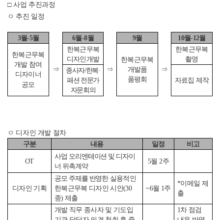
□
사업 추진과정
ㅇ 추진 일정
3
월
-5
월
6
월
-8
월
9
월
10
월
-12
월
한복근무복
한복근무복
한복근무복
디자인개발
촬영
한복근무복
개발 참여
⇒
⇒
⇒
개발품
종사자
/
한복
·
디자이너
품평회
자료집 제작
패션 전문가
공모
자문회의
ㅇ 디자인 개발 절차
구분
내용
일정
비고
사업 오리엔테이션 및 디자이
OT
5
월
2
주
너 위촉계약
공모 주제를 반영한
실용적인
*
이메일 제
디자인 기획
~6
월
1
주
한복근무복 디자인 시안
(30
출
종
)
제출
개발 직무 종사자 및 기도입
1
차 점검
기관 담당자 의견 청취 후 중
내용 반
영