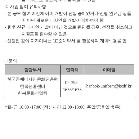
ㅇ 사업 참여 유의사항
-
본 공모 참여 이전에 이미 개발이 진행 중이었거나 진행 완료된 상품
이 아닌 새로운 디자인을 개발
·
제작하여야 함
-
향후 신규 디자인 개발이 아닌 것으로 판단될 경우
,
선정을 취소하고
지원금을 환수할 수 있음
-
선정된 참여 디자이너는
‘
표준계약서
’
를 활용하여 계약체결을 함
□
문의
담당부서
연락처
이메일
한국공예디자인문화진흥원
02-398-
hanbok-uniform@kcdf.kr
한복진흥센터
1635/1633
한복문화산업팀
*
월
~
금
10:00~17:00 (
점심시간
12:00~13:00,
주말
/
공휴일 휴무
)