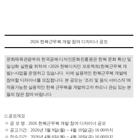
2026
한복근무복 개발 참여 디자이너 공모
문화체육관광부와 한국공예
‧
디자인문화진흥원은 한복 문화 확산 및
일상화 실현을 위하여
<2026
한복디자인 프로젝트
(
한복근무복 개
발
)>
사업을 운영하고 있습니다
.
이에
실용적인 한복근무복 개발에
참여할 디자이너를 모집합니다
.
본 공모는
‘
조리 및 음식 서비스직
‘
에
적용가능한 실용적인 한복 근무복을 개발하고자 하오니 관심 있는 분
들의 많은 참여 바랍니다
.
□
공모개요
ㅇ 공 모 명
: 2026
한복근무복 개발 참여 디자이너 공모
ㅇ 공고기간
: 2026
년
3
월
9
일
(
월
) ~ 4
월
10
일
(
금
) 16:00
까지
ㅇ 접수기간
: 2026
년
4
월
6
일
(
월
) ~ 4
월
10
일
(
금
) 16:00
까지