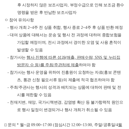
후 시정하지 않은 보조사업자
,
부정수급으로 인해 보조금 환수
명령을 받은 후 반납한 보조사업자
ㅇ 참여 유의사항
-
행사 개최
2~4
주 전 상품 취합
,
행사 종료
2~4
주 후 상품 반환 예정
-
대여 상품에 대해서는 운송 및 행사 전 과정에 대하여 종합보험을
가입할 예정이며
,
전시 과정에서 경미한 오염 및 사용 흔적이
발생할 수 있음
-
참가사는
행사 진행에 따른 성과
(
매출
,
판매수량
, SNS
및 누리집
방문자 수 등
)
를 주최
/
주관처에 제출
하여야 함
-
참가사는 행사 운영을 위하여 진흥원이 요청하는 자료
(
홍보 콘텐
츠
,
통관 신청 필요서류 등
)
의 제출에 적극 협조하여야 함
-
주최
/
주관사는 행사의 성격과 배치되는 상품에 대하여 판매 및 전
시를 제한할 수 있음
-
천재지변
,
재앙
,
국가시책변경
,
감염병 확산 등 불가항력적 원인으
로 행사 일정이 변경되거나 행사 개최가 취소될 수 있음
□
문의
*
월
~
금
09:00~17:00 (
점심시간
12:00~13:00,
주말
/
공휴일
/4
월