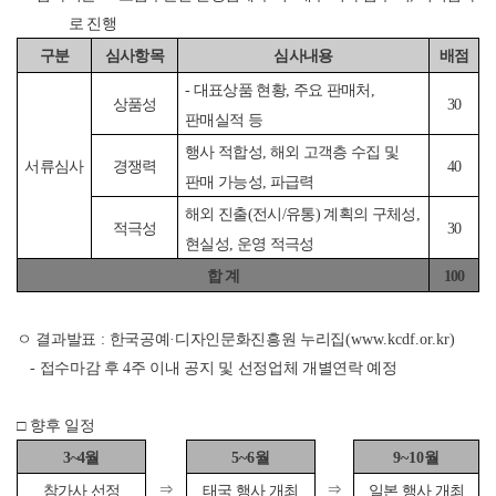
로 진행
구분
심사항목
심사내용
배점
-
대표상품 현황
,
주요 판매처
,
상품성
30
판매실적 등
행사 적합성
,
해외 고객층 수집 및
서류심사
경쟁력
40
판매 가능성
,
파급력
해외 진출
(
전시
/
유통
)
계획의 구체성
,
적극성
30
현실성
,
운영 적극성
합 계
100
ㅇ 결과발표
:
한국공예
·
디자인문화진흥원
누리집
(www.kcdf.or.kr)
-
접수마감 후
4
주 이내 공지 및 선정업체 개별연락 예정
□
향후 일정
3~4
월
5~6
월
9~10
월
⇒
⇒
참가사 선정
태국 행사 개최
일본 행사 개최