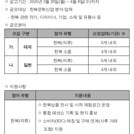
ㅇ 공고기간
: 2026
년
3
월
30
일
(
월
) ~ 4
월
8
일
(
수
)
까지
ㅇ 공모대상
:
한복문화산업 분야 업체
-
한복 관련 작가
,
디자이너
,
기업
,
소재 및 유통사 등
ㅇ 공모분야
모집 구분
참여 유형
선정업체
(
기관
)
수
한복
(
의류
)
6
개 내외
가
.
태국
한복 소품
4
개 내외
한복
(
의류
)
6
개 내외
나
.
일본
한복 소품
4
개 내외
ㅇ 지원사항
참여 유형
지원내용
ㅇ 한복상품 전시 및 시착 체험공간 운영
ㅇ 통합 패션쇼 기획 및 현지 홍보
한복
(
의류
)
ㅇ 소비자
(B2C)
매칭 및 구매 연계
(
사후 거래
포함
)
지원