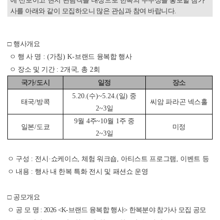
사를 아래와 같이 모집하오니 많은 관심과 참여 바랍니다
.
□
행사개요
ㅇ 행 사 명
: (
가칭
) K-
브랜드 융복합 행사
ㅇ 장소 및 기간
: 2
개국
,
총
2
회
국가
/
도시
일정
장소
5.20.(
수
)~5.24.(
일
)
중
태국
/
방콕
씨암 파라곤 넥스홀
2~3
일
9
월
4
주
~10
월
1
주 중
일본
/
도쿄
미정
2~3
일
ㅇ 구성
:
전시
·
쇼케이스
,
체험 워크숍
,
아티스트 프로그램
,
이벤트 등
ㅇ 내용
:
행사 내 한복 특화 전시 및 패션쇼 운영
□
공모개요
ㅇ
공 모 명
: 2026 <K-
브랜드 융복합 행사
>
한복분야 참가사 모집 공모