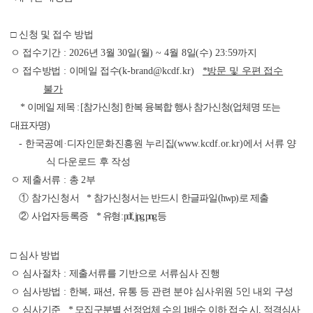
□
신청 및 접수 방법
ㅇ 접수기간
: 2026
년
3
월
30
일
(
월
) ~ 4
월
8
일
(
수
) 23:59
까지
ㅇ 접수방법
:
이메일 접수
(k-brand@kcdf.kr)
*
방문 및 우편 접수
불가
*
이메일 제목
: [
참가신청
]
한복 융복합 행사 참가신청
(
업체명 또는
대표자명
)
-
한국공예
·
디자인문화진흥원
누리집
(www.kcdf.or.kr)
에서 서류 양
식 다운로드 후 작성
ㅇ 제출서류
:
총
2
부
①
참가신청서
*
참가신청서는 반드시 한글파일
(hwp)
로 제출
②
사업자등록증
*
유형
: pdf, jpg, png
등
□
심사 방법
ㅇ 심사절차
:
제출서류를 기반으로 서류심사 진행
ㅇ 심사방법
:
한복
,
패션
,
유통 등 관련 분야 심사위원
5
인 내외 구성
ㅇ 심사기준
*
모집구분별 선정업체 수의
1
배수 이하 접수 시
,
적격심사