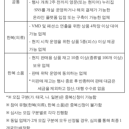
공통
-
행사 개최
2
주 전까지 영문
(
또는 현지어
)
누리집
·SNS
를 개설
·
운영하거나
해외 결제가 가능한
온라인 플랫폼 입점 또는 구축이 가능한 업체
- VMD
및 패션쇼 연출을 위한 상품
4
착장 이상 대여
가능 업체
한복
(
의류
)
-
현지 시착 운영을 위한 상품
5
종
(
피스
)
이상 제공
가능 업체
-
현지 판매용 상품 재고
10
종 이상
(
종류별
100
개 이상
)
보유 업체
한복 소품
-
판매 위탁 운영에 동의하는 업체
*
미판매 재고는 행사 종료 후 반환하며 판매 대금은
세금을 제외하고 정산
,
대행 수수료 없음
*
※
모집 구분
(
가
.
태국
,
나
.
일본
)
은 중복신청이 가능함
※
참여 유형
(
한복
(
의류
),
한복 소품
)
은 중복신청이 불가함
※
심사는 모집 구분별로 각각 진행함
※
동일 업체가
2
개 모집 구분에 모두 선정될 경우
,
심의를 통해 최종
1
개국만 배정함