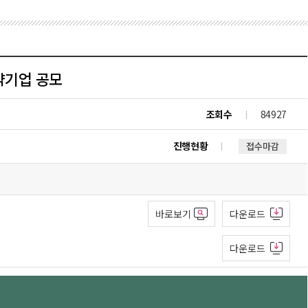
약기업 공모
조회수
84927
진행현황
접수마감
바로보기
다운로드
다운로드