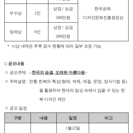
상장
/
상금
한국공예
·
우수상
2
인
500
만원
디자인문화진흥원장상
상장
/
상금
장려상
6
인
200
만원
＊
시상 내역은 추후 접수 현황에 따라 일부 조정 가능
□
공모내용
ㅇ
공모주제
: <
한국의 숨결
,
오래된 아름다움
>
ㅇ 주제설명
:
전통 한복의 특성
(
형태
,
색채
,
재질
,
문양
,
장식기법 등
)
을
활용하여 현대의 일상 속에서 입을 수 있는 한
복 디자인 제안
ㅇ
공모 일정
구분
내용
일정
비고
1
월
22
일