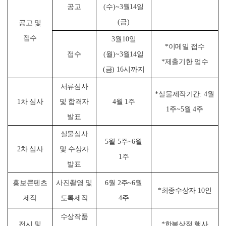
공고
(
수
)~3
월
14
일
(
금
)
공고 및
접수
3
월
10
일
*
이메일 접수
접수
(
월
)~3
월
14
일
*
제출기한 엄수
(
금
)
16
시까지
서류심사
*
실물제작기간
:
4
월
1
차 심사
4
월
1
주
및
합격자
1
주
~5
월
4
주
발표
실물심사
5
월
5
주
~6
월
2
차 심사
및
수상자
1
주
발표
홍보콘텐츠
사진촬영 및
6
월
2
주
~6
월
*
최종수상자
10
인
제작
도록제작
4
주
수상작품
전시 및
*
한복상점 행사