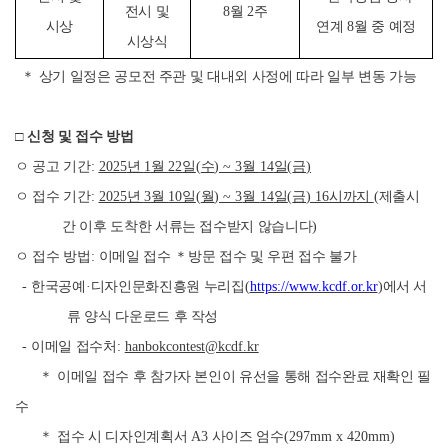
8
월
2
주
전시 및
시상
연계
8
월 중 예정
시상식
＊
상기 일정은 공모전 주관 및 대내외 사정에 따라 일부 변동 가능
□
신청 및 접수 방법
ㅇ 공고 기간
:
2025
년
1
월
22
일
(
수
) ~ 3
월
14
일
(
금
)
ㅇ 접수 기간
:
2025
년
3
월
10
일
(
월
) ~ 3
월
14
일
(
금
) 16
시까지
(
제출시
간 이후 도착한 서류는 접수받지 않습니다
)
ㅇ 접수 방법
:
이메일 접수
＊
방문 접수 및 우편 접수 불가
-
한국공예
·
디자인문화진흥원 누리집
(
https://www.kcdf.or.kr
)
에서 서
류 양식 다운로드 후 작성
-
이메일 접수처
:
hanbokcontest@kcdf.kr
＊
이메일 접수 후 참가자 본인이 유선을 통해 접수완료 재확인 필
수
＊
접수 시 디자인계획서
A3
사이즈 엄수
(297mm x 420mm)