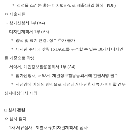
＊
작성물 스캔본 혹은 디지털파일로 제출
(
파일 형식
: PDF)
ㅇ 제출서류
-
참가신청서
1
부
(A4)
-
디자인계획서
1
부
(A3)
＊
양식 및 크기 변경
,
장수 추가 불가
＊
제시된 주제에 맞춰
1STAGE
를 구성할 수 있는
10
가지 디자인
을 기준으로 작성
-
서약서
,
개인정보활용동의서
1
부
(A4)
＊
참가신청서
,
서약서
,
개인정보활용동의서에 친필서명 필수
＊
지정양식 이외의 양식으로 작성되거나 신청서류가 미비할 경우
심사대상에서 제외
□
심사 관련
ㅇ 심사 절차
- 1
차 서류심사
:
제출서류
(
디자인계획서
)
심사