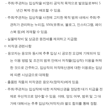
-
주최
/
주관처는 입상작을 비영리
·
공익적 목적으로 발표일로부터
5
년간 복제
·
전송
·
배포할 수 있음
.
-
주최
/
주관처는 입상작을 사전에 고지한 목적 범위 내에서 주최
/
주
관처가 관리하는 누리집
, SNS(
유튜브
,
블로그
,
인스타그램
,
페이
스북 등
)
에 게재할 수 있음
.
-
실물제작비 및 상금은 원천세를 제외하고 지급함
.
ㅇ 저작권 관련사항
-
응모자는 응모와 동시에 추후 입상 시 공모전 요강에 기재되어 있
는 이용 방법 및 조건의 범위 안에서 저작물
(
입상작
)
이용을 허락
한 것으로 간주하고
,
입상작의 저작재산권에 대한 이용료는 입상
에 따른 시상금으로 대체함
.
-
출품된 작품의 저작권은 응모자
(
창작자
)
에게 있음
.
-
주최
/
주관처는 입상작에 대한 저작재산권을 정당한 대가 지급을 전
제로 우선적으로 양수할 수 있음
.
이때
,
양도 여부
,
범위 및 그 대
가에 대해서는 추후 입상자
(
저작자
)
와 별도 합의를 통해 정함
.