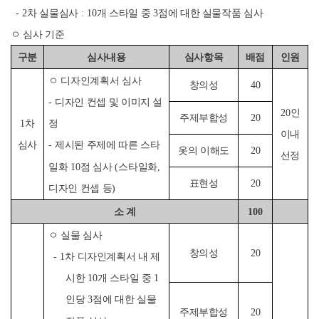
- 2
차 실물심사
: 10
개 스타일 중
3
점에 대한 실물작품 심사
ㅇ 심사 기준
구분
심사내용
심사항목
배점
인원
ㅇ 디자인계획서 심사
창의성
40
-
디자인 컨셉 및 이미지 설
20
인
주제부합성
20
1
차
정
이내
심사
-
제시된 주제에 따른 스타
옷의 이해도
20
선정
일화
10
점 심사
(
스타일화
,
표현성
20
디자인 컨셉 등
)
소 계
100
ㅇ 실물 심사
창의성
20
-
1
차 디자인계획서 내 제
시한
10
개 스타일 중
1
인당
3
점에 대한 실물
주제부합성
20