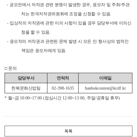
-
공모전에서 저작권 관련 분쟁이 발생한 경우
,
응모자 및 주최
/
주관
처는 한국저작권위원회에 조정을 신청할 수 있음
.
-
입상작의 저작권에 관한 이의 사항이 있을 경우 담당부서에 이의신
청을 할 수 있음
.
-
응모작의 저작권과 관련된 문제 발생 시 모든 민
·
형사상의 법적인
책임은 응모자에게 있음
.
□
문의
담당부서
연락처
이메일
한복문화산업팀
02-398-1635
hanbokcontest@kcdf.kr
*
월
~
금
10:00~17:00 (
점심시간
12:00~13:00,
주말
/
공휴일 휴무
)
목록