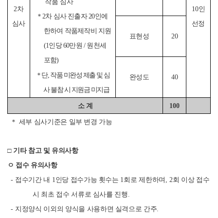
작품 심사
2
차
10
인
＊
2
차 심사 진출자
20
인에
심사
선정
한하여 작품제작비 지원
표현성
20
(1
인당
60
만원
/
원천세
포함
)
＊
단
,
작품 미완성 제출 및 심
완성도
40
사 불참 시 지원금 미지급
소 계
100
＊
세부 심사기준은 일부 변경 가능
□
기타 참고 및 유의사항
ㅇ 접수 유의사항
-
접수기간 내
1
인당 접수가능 횟수는
1
회로 제한하며
, 2
회 이상 접수
시 최초 접수 서류로 심사를 진행
.
-
지정양식 이외의 양식을 사용하면 실격으로 간주
.