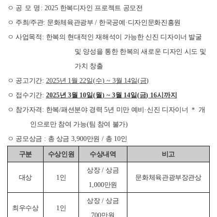
ㅇ
공 모 명
:
2025
한복디자인 프로젝트 공모전
ㅇ
주최
/
주관
:
문화체육관광부
/
한국공예
·
디자인문화진흥원
ㅇ 사업목적
:
한복의 현대적인 재해석이 가능한 신진 디자이너 발굴
및 양성을 통한 한복의 새로운 디자인 시도 및
가치 창출
ㅇ 공고기간
:
2025
년
1
월
22
일
(
수
) ~ 3
월
14
일
(
금
)
ㅇ 접수기간
:
2025
년
3
월
10
일
(
월
) ~ 3
월
14
일
(
금
) 16
시까지
ㅇ 참가자격
:
한복
/
패션분야 경력
5
년 미만 예비
·
신진 디자이너
＊
개
인으로만 참여 가능
(
팀 참여 불가
)
ㅇ 공모상금
:
총 상금
3,900
만원
/
총
10
인
구분
수상인원
수상내역
비고
상장
/
상금
대상
1
인
문화체육관광부장관상
1,000
만원
상장
/
상금
최우수상
1
인
700
만원