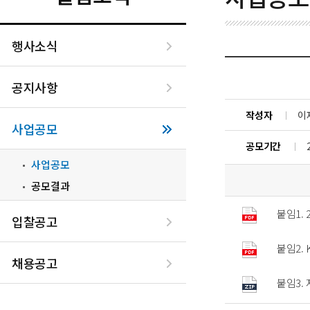
행사소식
공지사항
작성자
이
사업공모
공모기간
사업공모
공모결과
붙임1.
입찰공고
붙임2.
채용공고
붙임3.