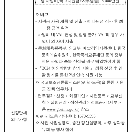
= 총 사업비
(
국고지원금
+
자부담금
): 5,000
만원
ㅇ 비고
-
지원금 사용 계획 및 산출내역 타당성 심사 후 최
종 금액 확정
-
사업비 내
VAT
편성 및 집행 불가
, VAT
의 경우 사
업비 외 자비 지출
-
문화체육관광부
,
외교부
,
예술경영지원센터
,
한국
문화예술위원회
,
한국국제교류재단 등의 정부
지원 사업과 중복 선정될 경우 택일하여야 함
-
「
2024
해외박람회 참가 지원
」
최종 선정 후 연
말 평가를 통한
2
년 연속 지원 가능
ㅇ 국고보조금통합시스템
(e
나라도움
)
을 통한 지원
금 집행 업무처리
-
업무절차
:
선정
>
회원가입
>
사업등록
>
교부신
청
>
집행관리
>
정산관리
>
정보공시
(
세부내
용
참조
www.gosims.go.kr)
선정단체
※
e
나라도움 상담센터
: 1670-9595
의무사항
ㅇ 사전 사업설명회
,
중간 정산설명회
,
사후 성과공
유회 등 행사 참여