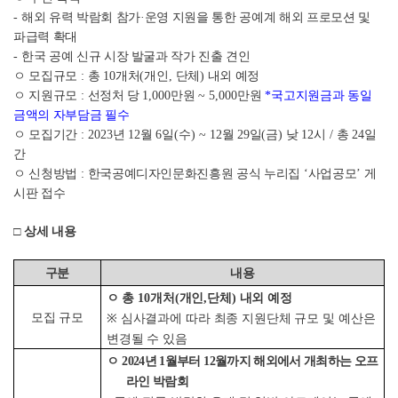
-
해외 유력 박람회 참가
·
운영 지원을 통한 공예계 해외 프로모션 및
파급력 확대
-
한국 공예 신규 시장 발굴과 작가 진출 견인
ㅇ 모집규모
:
총
10
개처
(
개인
,
단체
)
내외 예정
ㅇ 지원규모
:
선정처 당
1,000
만원
~ 5,000
만원
*
국고지원금과 동일
금액의 자부담금 필수
ㅇ 모집기간
: 2023
년
12
월
6
일
(
수
) ~ 12
월
29
일
(
금
)
낮
12
시
/
총
24
일
간
ㅇ 신청방법
:
한국공예디자인문화진흥원 공식 누리집
‘
사업공모
’
게
시판 접수
□
상세 내용
구분
내용
ㅇ 총
10
개처
(
개인
,
단체
)
내외 예정
모집 규모
※
심사결과에 따라 최종 지원단체 규모 및 예산은
변경될 수 있음
ㅇ
2024
년
1
월부터
12
월까지 해외에서 개최하는 오프
라인 박람회