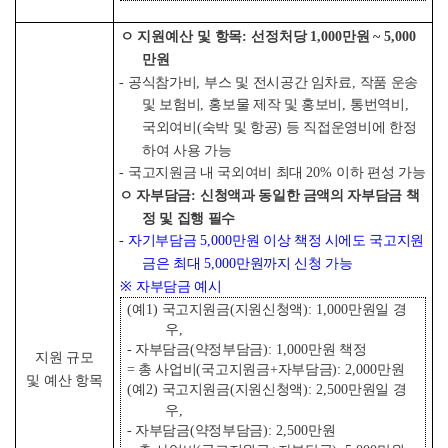
ㅇ 지원예산 및 항목
:
선정처당
1,000
만원
~ 5,000
만원
-
공식참가비
,
부스 및 전시공간 임차료
,
작품 운송
및 보험비
,
홍보물 제작 및 홍보비
,
통번역비
,
국외여비
(
숙박 및 항공
)
등 직접운영비에 한정
하여 사용 가능
-
국고지원금 내 국외여비 최대
20%
이하 편성 가능
ㅇ 자부담금
:
신청액과 동일한 금액의 자부담금 책
정 및 집행 필수
-
자기부담금
5,000
만원 이상 책정 시에도 국고지원
금은 최대
5,000
만원까지 신청 가능
※
자부담금 예시
(
예
1)
국고지원금
(
지원신청액
): 1,000
만원일 경
우
,
- 자부담금
(
약정부담금
): 1,000
만원 책정
지원 규모
= 총 사업비
(
국고지원금
+
자부담금
): 2,000
만원
및 예산 항목
(
예
2)
국고지원금
(
지원신청액
): 2,500
만원일 경
우
,
- 자부담금
(
약정부담금
): 2,500
만원