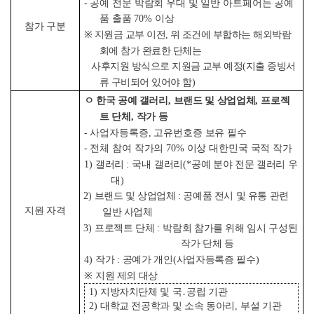
-
공예 전문 박람회 우대 및 일반 아트페어는 공예
품 출품
70%
이상
참가 구분
※
지원금 교부 이전
,
위 조건에 부합하는 해외박람
회에 참가 완료한 단체는
사후지원 방식으로 지원금 교부 예정
(
지출 증빙서
류 구비되어 있어야 함
)
ㅇ 한국 공예 갤러리
,
브랜드 및 상업업체
,
프로젝
트 단체
,
작가 등
-
사업자등록증
,
고유번호증 보유 필수
-
전체 참여 작가의
70%
이상 대한민국 국적 작가
1)
갤러리
: 국내
갤러리
(*
공예 분야 전문 갤러리 우
대
)
2
)
브랜드 및 상업업체 : 공예품 전시 및 유통 관련
지원 자격
일반 사업체
3)
프로젝트 단체
:
박람회 참가를 위해 임시 구성된
작가 단체 등
4)
작가
:
공예가 개인
(
사업자등록증 필수
)
※
지원 제외 대상
1)
지방자치단체 및 국
․
공립 기관
2)
대학교 전공학과 및 소속 동아리
,
부설 기관