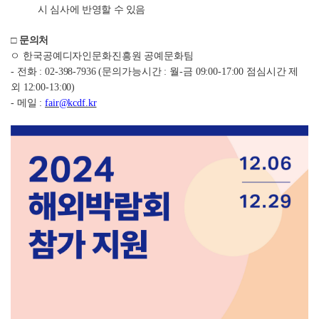
시 심사에 반영할 수 있음
□
문의처
ㅇ 한국공예디자인문화진흥원 공예문화팀
-
전화
: 02-398-7936 (
문의가능시간
:
월
-
금
09:00-17:00
점심시간 제
외
12:00-13:00)
-
메일
:
fair@kcdf.kr