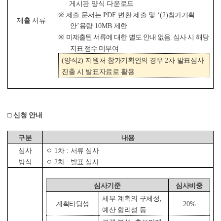
게시판 양식 다운로드
※
제출 문서는
PDF
변환 제출 및
‘(2)
참가기획
제출 서류
안
’
용량
10MB
제한
※
미제출된 서류에 대한 별도 안내 없음
.
심사 시 해당
지표 점수 미부여
(
양식
2)
지원처 참가기획안의 경우
2
차 발표심사
진출 시 발표자료로 활용
□
신청 안내
구분
내용
심사
ㅇ
1
차
:
서류 심사
방식
ㅇ
2
차
:
발표 심사
심사기준
심사비중
세부 계획의 구체성
,
계획타당성
20%
예산 합리성 등