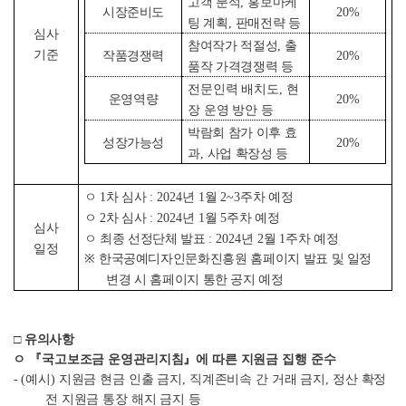
고객 분석
,
홍보마케
시장준비도
20%
팅 계획
,
판매전략 등
심사
참여작가 적절성
,
출
기준
작품경쟁력
20%
품작 가격경쟁력 등
전문인력 배치도
,
현
운영역량
20%
장 운영 방안 등
박람회 참가 이후 효
성장가능성
20%
과
,
사업 확장성 등
ㅇ
1
차 심사
: 2024
년
1
월
2~3
주차 예정
ㅇ
2
차 심사
: 2024
년
1
월
5
주차 예정
심사
ㅇ 최종 선정단체 발표
: 2024
년
2
월
1
주차 예정
일정
※
한국공예디자인문화진흥원 홈페이지 발표 및 일정
변경 시 홈페이지 통한 공지 예정
□
유의사항
ㅇ
『
국고보조금 운영관리지침
』
에 따른 지원금 집행 준수
- (
예시
)
지원금 현금 인출 금지
,
직계존비속 간 거래 금지
,
정산 확정
전 지원금 통장 해지 금지 등