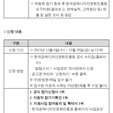
ㅇ 박람회 참가 종료 후 한국공예디자인문화진흥원
요구자료
(
결과보고
,
판매실적
,
고객명단 등
)
제
출 및 설문 조사 등 응답
□
신청 내용
구분
내용
신청 기간
ㅇ
2023
년
12
월
6
일
(
수
) ~ 12
월
29
일
(
금
)
낮
12:00
ㅇ 한국공예디자인문화진흥원 공식 누리집
(
홈페이
지
)
‘
알림소식
’>‘
사업공모
’
게시판에서 신청
신청 방법
-
공고문 하단의
‘
신청하기
’
버튼 클릭
※
우편
/
방문
/
메일 접수 불가
※
접수된 자료와 서류는 미반환
(
제출 후 수정 불가
)
1. 공식 참가신청서
1
부
.
2. 지원처 참가기획안
1
부
.
3.
지원사업 참여동의 및 확약서
1
부
.
-
한국공예디자인문화진흥원 홈페이지
‘
사업공모
’