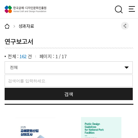
주메뉴 바로가기
본문 바로가기
하단 바로가기
성과자료
연구보고서
전체 :
162
건
페이지 :
1
/
17
검색