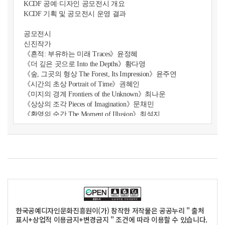
KCDF 공예·디자인 공모전시 개요
KCDF 기획 및 공모전시 운영 결과
공모전시
신진작가
《흔적: 부유하는 미래 Traces》윤정혜
《더 깊은 곳으로 Into the Depths》황다영
《숲, 그곳의 형상 The Forest, Its Impression》윤주연
《시간의 초상 Portrait of Time》권혜인
《미지의 경계 Frontiers of the Unknown》최나운
《상상의 조각 Pieces of Imagination》문채민
《환영의 순간 The Moment of Illusion》최설지
《축적의 미학 Accumulated Forms》김성수
《파랑새를 따라서 In Search of Hope》현성환
《수염과 모자 Beard and Hat》
최상준
중견작가
《기형도감(器形圖鑑) : 정형과 비정형 사이 Compendium of
Vessel Forms》윤상현
《바늘 끝에 스며든 시간의 흔적 Traces of Time Imbued in th
e Tip of a Needle》이지수
한국공예디자인문화진흥원이(가) 창작한 저작물은 공공누리 " 출처
《물질선율 Melody within Matter》이영주
표시+상업적 이용금지+변경금지 " 조건에 따라 이용할 수 있습니다.
《이것은 사과가 아닙니다 This is not an Apple》김문경