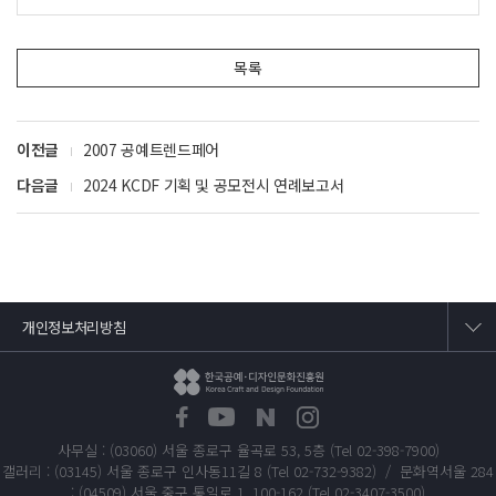
《자연을 담은 화폭 Canvas Embracing Nature》정영락
《원심여정(原尋旅程) : 생성의 시원을 향하여 Proto-Journe
목록
y》임영빈
단체
《글래스 투 글래스 Glass to Glass》Glass to Glass
이전글
2007 공예트렌드페어
《자연색의 감각 The Sensation of Natural Colors》샛골쪽염
색보존회
다음글
2024 KCDF 기획 및 공모전시 연례보고서
《우리가 섬이 되는 방식 How We Become Islands》ROS
기획전시
《분명한 여정, 25년 : 한국공예·디자인문화진흥원의 어제
와 오늘 The Obvious Journey, 25 Years 》
개인정보처리방침
사무실 : (03060) 서울 종로구 율곡로 53, 5층 (Tel 02-398-7900)
갤러리 : (03145) 서울 종로구 인사동11길 8 (Tel 02-732-9382) / 문화역서울 284
: (04509) 서울 중구 통일로 1, 100-162 (Tel 02-3407-3500)