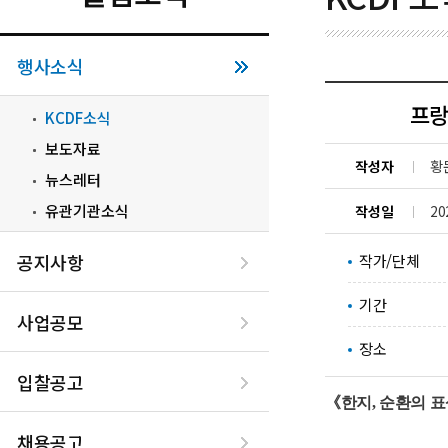
행사소식
프랑스
KCDF소식
보도자료
작성자
황
뉴스레터
유관기관소식
작성일
20
공지사항
작가/단체
기간
사업공모
장소
입찰공고
《한지, 순환의 표상 : H
채용공고