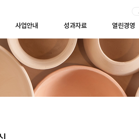
주메뉴 바로가기
본문 바로가기
하단 바로가기
사업안내
성과자료
열린경영
식