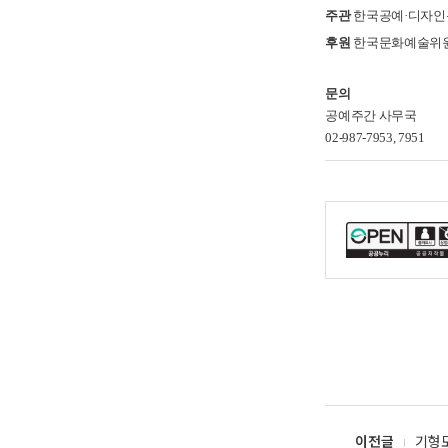
주관
한국공예·디자
후원
한국문화예술위
문의
공예주간 사무국
02-987-7953, 7951
이전글
기형도