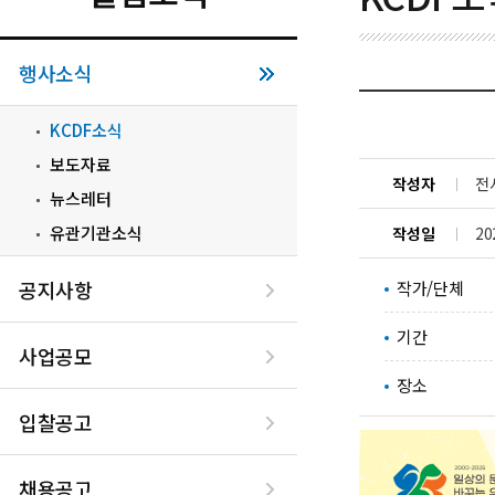
행사소식
KCDF소식
보도자료
작성자
전
뉴스레터
유관기관소식
작성일
20
공지사항
작가/단체
기간
사업공모
장소
입찰공고
채용공고