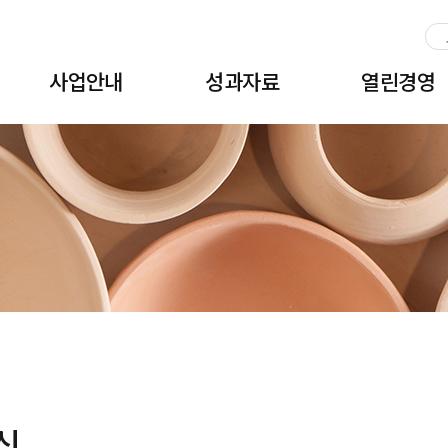
주메뉴 바로가기
본문 바로가기
하단 바로가기
사업안내
성과자료
열린경영
식