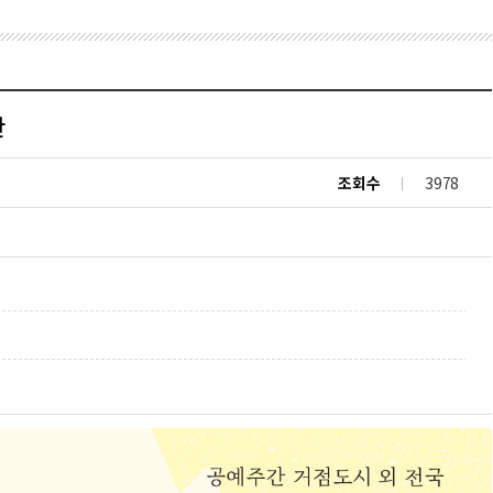
간
조회수
3978