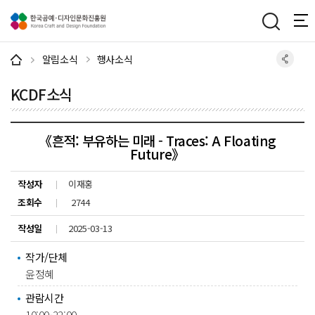
주메뉴 바로가기
본문 바로가기
하단 바로가기
알림소식
행사소식
KCDF소식
《흔적: 부유하는 미래 - Traces: A Floating
Future》
작성자
이재홍
조회수
2744
작성일
2025-03-13
작가/단체
윤정혜
관람시간
10:00-22:00