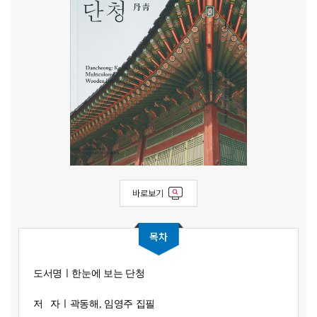
바로보기
목차
도서명ㅣ
한눈에 보는 단청
저 자ㅣ
곽동해, 임영주 집필