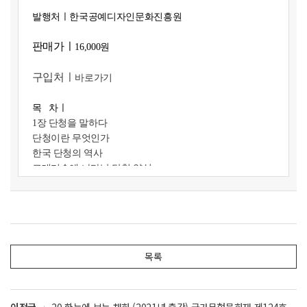
발행처ㅣ
한국공예디자인문화진흥원
판매가ㅣ
16,000원
구입처ㅣ
바로가기
목 차
ㅣ
1장 단청을 말하다
단청이란 무엇인가
한국 단청의 역사
고대미술에 나타난 단청 양식
머리초 양식의 변천과 발달
한국 단청 양식의 유형
단청 패턴의 형식과 종류
2장 단청을 살피다
목록
도료
용구와 화구
오행설과 색채관
단청의 쓰임