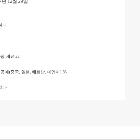
17년 12월 29일
하다
4
6
8
탕 재료 22
8
예(중국, 일본, 베트남, 미얀마) 36
리다
때 44
8
다