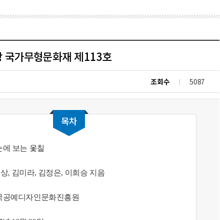
칠장 국가무형문화재 제113호
조회수
5087
목차
눈에 보는 옻칠
상, 김미라, 김정은, 이희승 지음
국공예디자인문화진흥원