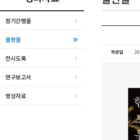
정기간행물
출판물
작성일
20
전시도록
연구보고서
영상자료