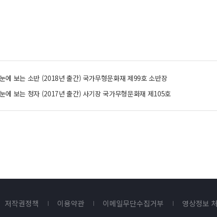
도자(도태) 70
천(협저) 74
그림(채화) 76
4장 옻칠을 누
생활 속의 견고
반짝임과 윤기를
한눈에 보는 소반 (2018년 출간) 국가무형문화재 제99호 소반장
흙과의 어우러짐
한눈에 보는 청자 (2017년 출간) 사기장 국가무형문화재 제105호
겹겹이 쌓인 조
종이의 새로운 
질김과 단단함의
다채로운 색으로
참고 자료
장인 144
공예·디자인 지
도판 목록 146
저작권정책
이용약관
이메일무단수집거부
영상정보 
참고 문헌 149