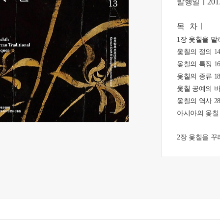
발행일ㅣ
20
목 차
ㅣ
1장 옻칠을 말
옻칠의 정의 1
옻칠의 특징 1
옻칠의 종류 1
옻칠 공예의 바
옻칠의 역사 2
아시아의 옻칠 공
2장 옻칠을 꾸
옻액을 채취할 
옻칠을 할 때 4
3장 옻칠을 하
나무(목심) 56
금속(금태) 66