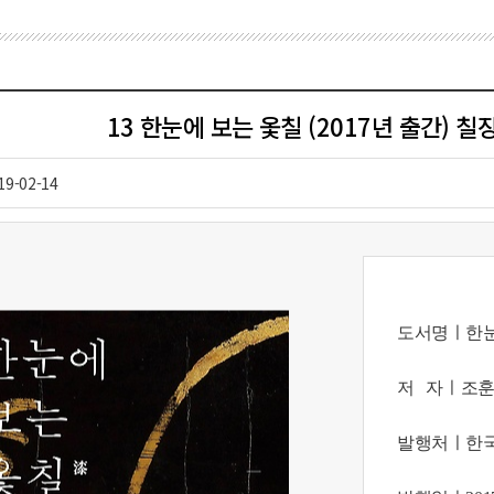
13 한눈에 보는 옻칠 (2017년 출간) 
19-02-14
도서명ㅣ
한
저 자ㅣ
조훈
발행처ㅣ
한